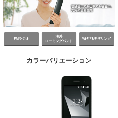
海外
®
FMラジオ
Wi-Fi
&テザリング
ローミングバンド
カラーバリエーション