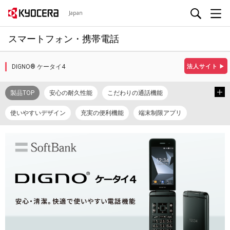
Japan
スマートフォン・携帯電話
DIGNO® ケータイ4
法人サイト
▶
製品TOP
安心の耐久性能
こだわりの通話機能
使いやすいデザイン
充実の便利機能
端末制限アプリ
スペック
カタログ
取扱説明書
使い方ガイド