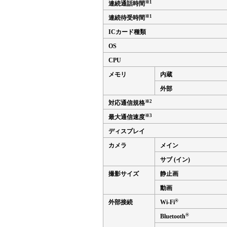
※1
連続通話時間
※1
連続待受時間
ICカード種類
OS
CPU
メモリ
内蔵
外部
※2
対応通信規格
※3
最大通信速度
ディスプレイ
カメラ
メイン
サブ (イン)
撮影サイズ
静止画
動画
®
外部接続
Wi-Fi
®
Bluetooth