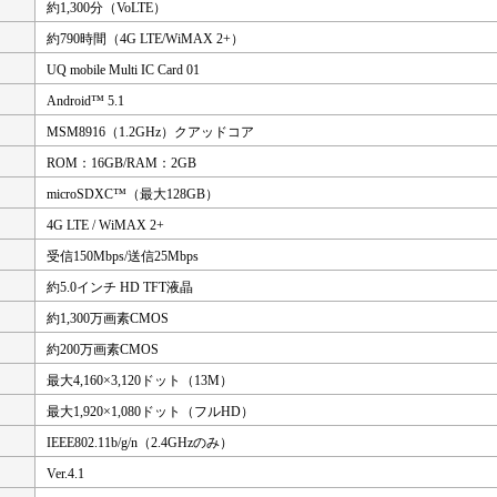
約1,300分（VoLTE）
約790時間（4G LTE/WiMAX 2+）
UQ mobile Multi IC Card 01
Android™ 5.1
MSM8916（1.2GHz）クアッドコア
ROM：16GB/RAM：2GB
microSDXC™（最大128GB）
4G LTE / WiMAX 2+
受信150Mbps/送信25Mbps
約5.0インチ HD TFT液晶
約1,300万画素CMOS
約200万画素CMOS
最大4,160×3,120ドット（13M）
最大1,920×1,080ドット（フルHD）
IEEE802.11b/g/n（2.4GHzのみ）
Ver.4.1