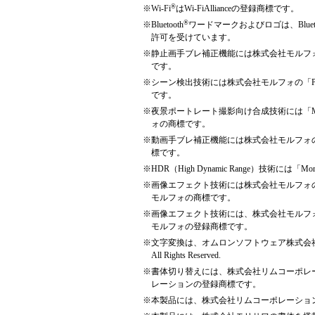
®
※
Wi-Fi
はWi-FiAllianceの登録商標です。
®
※
Bluetooth
ワードマークおよびロゴは、Bluet
許可を受けています。
※
静止画手ブレ補正機能には株式会社モルフォの「P
です。
※
シーン検出技術には株式会社モルフォの「Photo
です。
※
夜景ポートレート撮影向け合成技術には「Morpho N
ォの商標です。
※
動画手ブレ補正機能には株式会社モルフォの「Mo
標です。
※
HDR（High Dynamic Range）技術に
※
画像エフェクト技術には株式会社モルフォの「Morpho
モルフォの商標です。
※
画像エフェクト技術には、株式会社モルフォの「Morp
モルフォの登録商標です。
※
文字変換は、オムロンソフトウェア株式会社のiWnn I
All Rights Reserved.
※
書体切り替えには、株式会社リムコーポレ
レーションの登録商標です。
※
本製品には、株式会社リムコーポレーショ