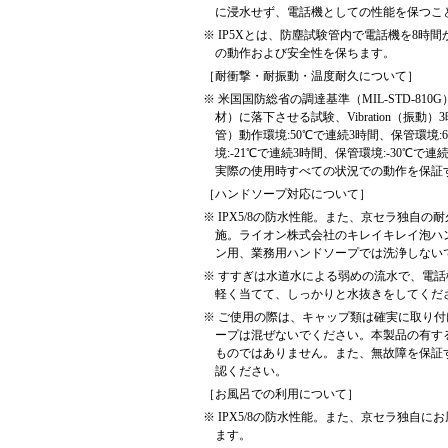
に浸水せず、電話機としての性能を保つこ
※
IP5Xとは、防塵試験管内で電話機を8時
の動作および安全性を保ちます。
［耐衝撃・耐振動・温度耐久について］
※
米国国防総省の調達基準（MIL-STD-810
材）に落下させる試験、Vibration（振動）3時間
管）動作環境:50℃で連続3時間、保管環境:60
境:-21℃で連続3時間、保管環境:-30
実際の使用時すべての状況での動作を保証
［ハンドソープ対応について］
※
IPX5/8の防水性能。また、京セラ独自
施。ライオン株式会社のキレイキレイ泡ハ
ン用、業務用ハンドソープでは洗浄しない
※
すすぎは水道水による弱めの流水で、電話
軽く当てて、しっかりと水抜きをしてくだ
※
ご使用の際は、キャップ類は確実に取り付
ープは混ぜないでください。本製品の有す
ものではありません。また、無故障を保証
認ください。
［お風呂での利用について］
※
IPX5/8の防水性能。また、京セラ独自
ます。