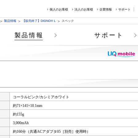
個人のお客様
法人のお客様
企業情報
サポート
製品情報
【販売終了】DIGNO® L
スペック
製品情報
サポート
コーラルピンク/カシミアホワイト
約71×141×10.1mm
約155g
3,000mAh
約160分（共通ACアダプタ05［別売］使用時）