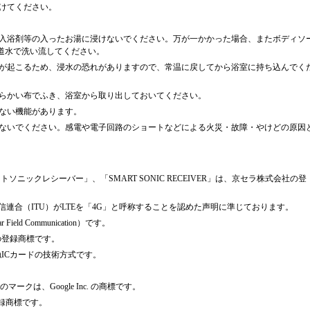
けてください。
入浴剤等の入ったお湯に浸けないでください。万が一かかった場合、またボディソ
道水で洗い流してください。
が起こるため、浸水の恐れがありますので、常温に戻してから浴室に持ち込んでく
らかい布でふき、浴室から取り出しておいてください。
ない機能があります。
ないでください。感電や電子回路のショートなどによる火災・故障・やけどの原因
スマートソニックレシーバー」、「SMART SONIC RECEIVER」は、京セラ株式会社の登
通信連合（ITU）がLTEを「4G」と呼称することを認めた声明に準じております。
ld Communication）です。
の登録商標です。
触ICカードの技術方式です。
。
その他のマークは、Google Inc. の商標です。
登録商標です。