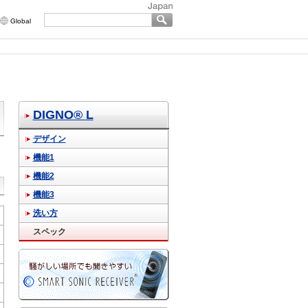
Global
DIGNO® L
デザイン
機能1
機能2
機能3
洗い方
スペック