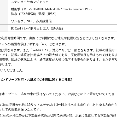
ステレオイヤホンジャック
耐衝撃（MIL-STD-810G Method516.7:Shock-Procedure IV）/
防水（IPX5/IPX8）/防塵（IP5X）
ワンセグ、NFC、赤外線通信
IC Cardトレイ取り出し工具（試供品）
な利用可能時間です。実際にご利用になる地域や使用状況などにより短くなります。
マートフォンの画面表示はいずれも「4G」となります。
は異なります。また「WiMAX 2＋」対応エリアは一部となります。記載の通信サ
スです。記載の速度は技術規格上の最大値であり、実使用速度を示すものではあり
用環境、回線の状況により、通信速度が大幅に低下する場合があります。またテザ
存します。
用いただけません。
ハンドソープ対応・お風呂での利用に関するご注意］
海水・プール・温泉の中に浸けないでください。砂浜などの上に置かないでくださ
、約3mの距離から約12.5リットル/分の水を3分以上注水する条件で、あらゆる方向か
としての性能を保つことです。
1.5mの水槽に静かに本製品を沈めた状態で約30分間、水底に放置しても本製品内部