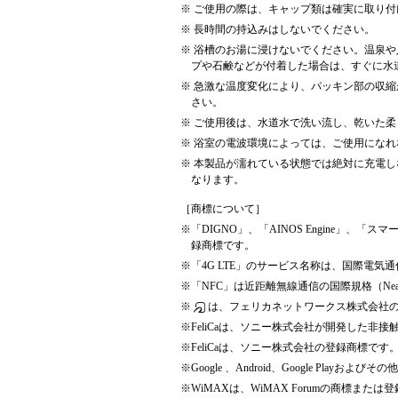
※
ご使用の際は、キャップ類は確実に取り付
※
長時間の持込みはしないでください。
※
浴槽のお湯に浸けないでください。温泉や
プや石鹸などが付着した場合は、すぐに水
※
急激な温度変化により、パッキン部の収縮
さい。
※
ご使用後は、水道水で洗い流し、乾いた柔
※
浴室の電波環境によっては、ご使用になれ
※
本製品が濡れている状態では絶対に充電し
なります。
［商標について］
※
「DIGNO」、「AINOS Engine」、「
録商標です。
※
「4G LTE」のサービス名称は、国際電気
※
「NFC」は近距離無線通信の国際規格（Near Fie
※
は、フェリカネットワークス株式会社
※
FeliCaは、ソニー株式会社が開発した非接
※
FeliCaは、ソニー株式会社の登録商標です
※
Google 、Android、Google Playおよび
※
WiMAXは、WiMAX Forumの商標または