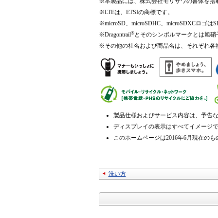
※
本製品には、株式会社モリサワの書体を搭
※
LTEは、ETSIの商標です。
※
microSD、microSDHC、microSDXCロゴ
®
※
Dragontrail
とそのシンボルマークとは旭硝
※
その他の社名および商品名は、それぞれ各
製品仕様およびサービス内容は、予告
ディスプレイの表示はすべてイメージ
このホームページは2016年6月現在のも
洗い方