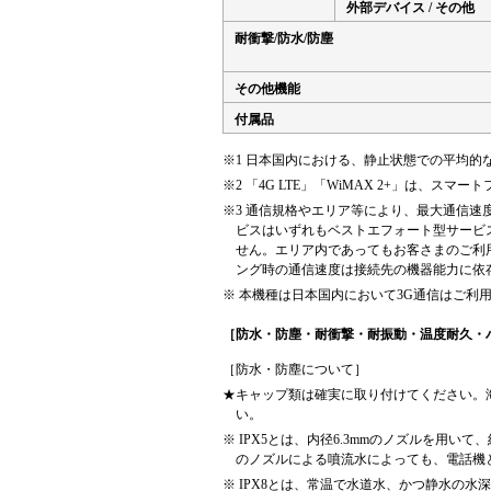
外部デバイス / その他
耐衝撃/防水/防塵
その他機能
付属品
※1
日本国内における、静止状態での平均的
※2
「4G LTE」「WiMAX 2+」は、ス
※3
通信規格やエリア等により、最大通信速度
ビスはいずれもベストエフォート型サービ
せん。エリア内であってもお客さまのご利
ング時の通信速度は接続先の機器能力に依
※
本機種は日本国内において3G通信はご利
［防水・防塵・耐衝撃・耐振動・温度耐久・
［防水・防塵について］
★キャップ類は確実に取り付けてください。
い。
※
IPX5とは、内径6.3mmのノズルを用いて
のノズルによる噴流水によっても、電話機
※
IPX8とは、常温で水道水、かつ静水の水深