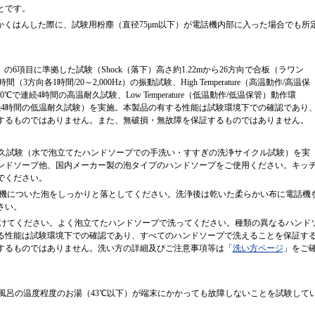
とです。
間かくはんした際に、試験用粉塵（直径75μm以下）が電話機内部に入った場合でも所
G）の6項目に準拠した試験（Shock（落下）高さ約1.22mから26方向で合板（ラワン
（3方向各1時間/20～2,000Hz）の振動試験、High Temperature（高温動作/高温保
℃で連続4時間の高温耐久試験、Low Temperature（低温動作/低温保管）動作環
℃で連続4時間の低温耐久試験）を実施。本製品の有する性能は試験環境下での確認であり
するものではありません。また、無破損・無故障を保証するものではありません。
の耐久試験（水で泡立てたハンドソープでの手洗い・すすぎの洗浄サイクル試験）を実
ンドソープ他、国内メーカー製の泡タイプのハンドソープをご使用ください。キッ
でください。
機についた泡をしっかりと落としてください。洗浄後は乾いた柔らかい布に電話機
さい。
けてください。よく泡立てたハンドソープで洗ってください。種類の異なるハンド
る性能は試験環境下での確認であり、すべてのハンドソープで洗えることを保証す
するものではありません。洗い方の詳細及びご注意事項等は「
洗い方ページ
」をご
にお風呂の温度程度のお湯（43℃以下）が端末にかかっても故障しないことを試験して