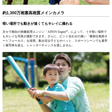
約1,300万画素高画質メインカメラ
暗い場所でも動きが速くてもキレイに撮れる
®
京セラ独自の画像処理エンジン「AINOS Engine
」によって、うす暗い場所で
もキレイな写真が撮影できます。さらに、ピント合わせの速い「像面位相差オ
ートフォーカス」を採用。動き回る子どもやペット、スポーツシーンでも素早
く被写体を捉え、シャッターチャンスを逃しません。