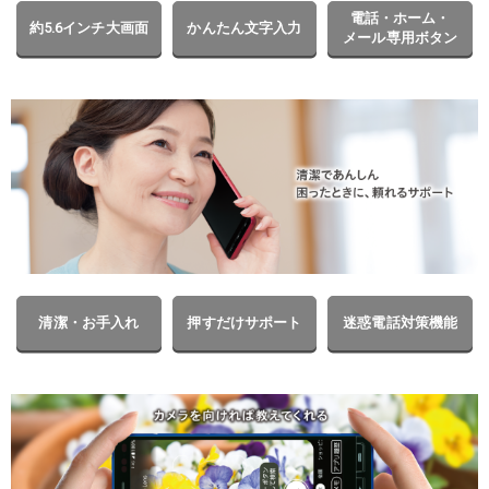
電話・ホーム・
約5.6インチ大画面
かんたん文字入力
メール専用ボタン
清潔・お手入れ
押すだけサポート
迷惑電話対策機能