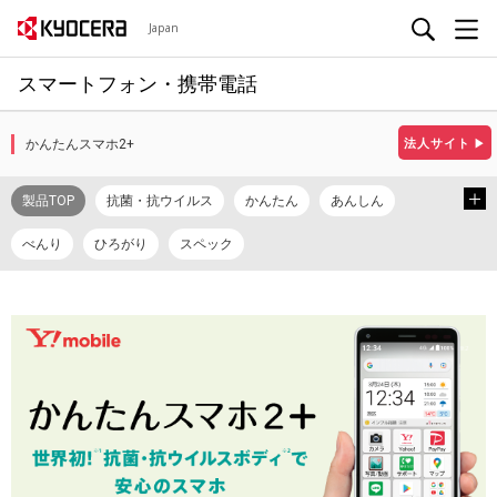
Japan
スマートフォン・携帯電話
かんたんスマホ2+
法人サイト
▶
製品TOP
抗菌・抗ウイルス
かんたん
あんしん
べんり
ひろがり
スペック
カタログ/プロモーションビデオ
取扱説明書
使い方ガイド
使い方動画