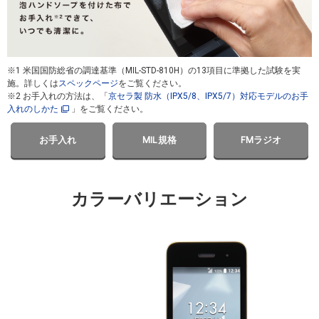
※1 米国国防総省の調達基準（MIL-STD-810H）の13項目に準拠した試験を実
施。詳しくは
スペックページ
をご覧ください。
※2 お手入れの方法は、「
京セラ製 防水（IPX5/8、IPX5/7）対応モデルのお手
入れのしかた
」をご覧ください。
お手入れ
MIL規格
FMラジオ
カラーバリエーション