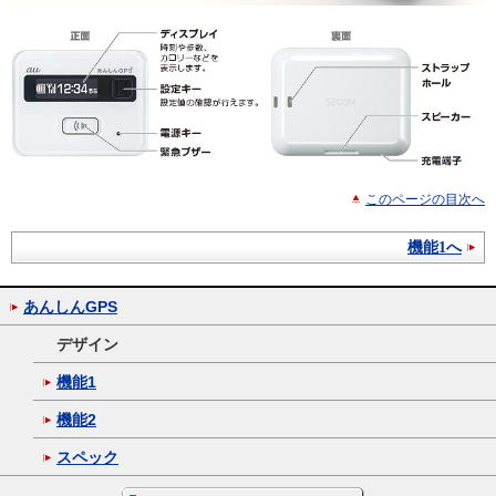
このページの目次へ
機能1へ
あんしんGPS
デザイン
機能1
機能2
スペック