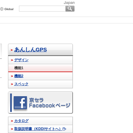
Global
あんしんGPS
デザイン
機能1
機能2
スペック
カタログ
取扱説明書（KDDIサイトへ）