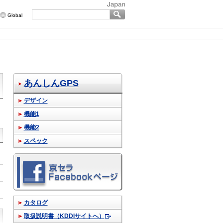
Global
あんしんGPS
デザイン
機能1
機能2
スペック
カタログ
取扱説明書（KDDIサイトへ）