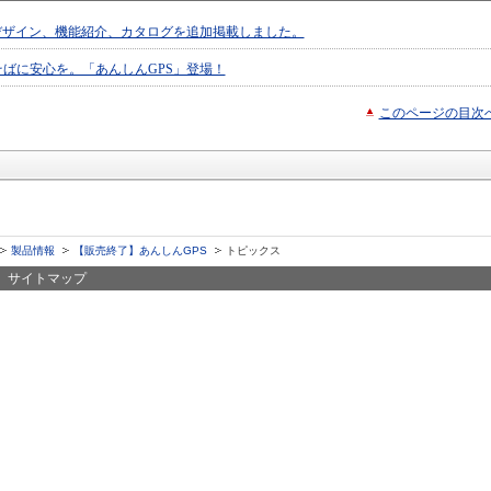
デザイン、機能紹介、カタログを追加掲載しました。
ばに安心を。「あんしんGPS」登場！
このページの目次
製品情報
【販売終了】あんしんGPS
トピックス
サイトマップ