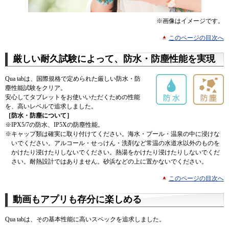
※画像はイメージです。
このページの目次へ
厳しい耐久試験によって、防水・防塵性能を実現
Qua tabは、国際規格で定められた厳しい防水・防
塵性能試験をクリア。
安心してタブレットをお使いいただくための性能
を、高いレベルで追求しました。
［防水・防塵について］
※
IPX5/7の防水、IP5Xの防塵性能。
※
キャップ類は確実に取り付けてください。海水・プール・温泉の中に浸けな
いでください。アルコール・せっけん・洗剤など常温の水道水以外のものを
かけたり浸けたりしないでください。熱湯をかけたり浸けたりしないでくだ
さい。耐熱設計ではありません。砂浜などの上に置かないでください。
このページの目次へ
動画もアプリも存分に楽しめる
Qua tabは、その基本性能に高いスペックを追求しました。