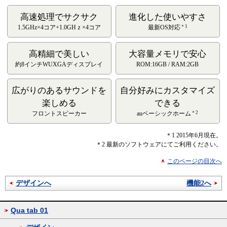
高速処理でサクサク
進化した使いやすさ
＊1
1.5GHz×4コア+1.0GHｚ×4コア
最新OS対応
高精細で美しい
大容量メモリで安心
約8インチWUXGAディスプレイ
ROM:16GB / RAM:2GB
広がりのあるサウンドを
自分好みにカスタマイズ
楽しめる
できる
＊2
フロントスピーカー
auベーシックホーム
＊1
2015年6月現在。
＊2
最新のソフトウェアにてご利用ください。
このページの目次へ
デザインへ
機能2へ
Qua tab 01