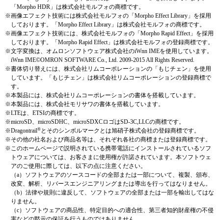
「Morpho HDR」は株式会社モルフォの商標です。
※
画像エフェクト技術には株式会社モルフォの「Morpho Effect Library」を採用
しております。「Morpho Effect Library」は株式会社モルフォの商標です。
※
画像エフェクト技術には、株式会社モルフォの「Morpho Rapid Effect」を採用
しております。「Morpho Rapid Effect」は株式会社モルフォの登録商標です。
※
文字変換は、オムロンソフトウェア株式会社のiWnn IMEを使用しています。
iWnn IME©OMRON SOFTWARE Co., Ltd. 2009‐2015 All Rights Reserved.
※
書体切り替えには、株式会社リムコーポレーションの「もじチェン」を使用
しています。「もじチェン」は株式会社リムコーポレーションの登録商標で
す。
※
本製品には、株式会社リムコーポレーションの書体を搭載しています。
※
本製品には、株式会社モリサワの書体を搭載しています。
※
LTEは、ETSIの商標です。
※
microSD、microSDHC、microSDXCロゴはSD-3C,LLCの商標です。
®
※
Dragontrail
とそのシンボルマークとは旭硝子株式会社の登録商標です。
※
その他の社名および商品名等は、それぞれ各社の商標または登録商標です。
※
このホームページで説明されている携帯電話にインストールされているソフ
トウェアについては、お客さまに使用権が許諾されています。本ソフトウェ
アのご使用に際しては、以下の点に注意ください。
（a）ソフトウェアのソースコードの全部または一部について、複製、頒布、
改変、解析、リバースエンジニアリングまたは導出を行ってはなりません。
（b）法律や規則に違反して、ソフトウェアの全部または一部を輸出してはな
りません。
（c）ソフトウェアの商品性、特定目的への適合性、第三者知的財産権の不侵
害などの黙示の保証を行うものではありません。