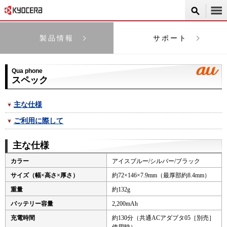
製品情報
サポート
Qua phone
スペック
主な仕様
ご利用に際して
主な仕様
カラー
アイスブルー/シルバー/ブラック
サイズ（幅×高さ×厚さ）
約72×146×7.9mm（最厚部約8.4mm）
重量
約132g
バッテリー容量
2,200mAh
充電時間
約130分（共通ACアダプタ05［別売］