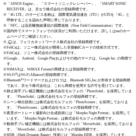
※
「AINOS Engine」、「スマートソニックレシーバー」、「SMART SONIC
RECEIVER」は、京セラ株式会社の登録商標です。
※
「4G LTE」のサービス名称は、国際電気通信連合（ITU）がLTEを「4G」と
呼称することを認めた声明に準じております。
※
「NFC」は近距離無線通信の国際規格（Near Field Communication）です。
※
国内外でスマートフォンでの決済がご利用いただけます。詳しくはauのホー
ムページでご確認ください。
※
は、フェリカネットワークス株式会社の登録商標です。
※
FeliCaは、ソニー株式会社が開発した非接触ICカードの技術方式です。
※
FeliCaは、ソニー株式会社の登録商標です。
※
Google 、Android、Google Playおよびその他のマークは、Google Inc. の商標で
す。
※
WiMAXは、WiMAX Forumの商標または登録商標です。
®
※
Wi-Fi
はWi-Fi Allianceの登録商標です。
®
※
Bluetooth
ワードマークおよびロゴは、Bluetooth SIG,Inc.が所有する登録商標
であり、京セラ株式会社は、これら商標を使用する許可を受けています。
※
静止画手ブレ補正機能には株式会社モルフォの「PhotoSolid」を採用していま
す。「PhotoSolid」は株式会社モルフォの登録商標です。
※
シーン検出技術には株式会社モルフォの「PhotoScouter」を採用しておりま
す。「PhotoScouter」は株式会社モルフォの登録商標です。
※
夜景ポートレート撮影向け合成技術には「Morpho Night Portrait」を採用して
います。「Morpho Night Portrait」は株式会社モルフォの商標です。
※
動画手ブレ補正機能には株式会社モルフォの「MovieSolid」を採用しておりま
す。「MovieSolid」は株式会社モルフォの登録商標です。
※
HDR（High Dynamic Range）技術には「Morpho HDR」を採用しています。