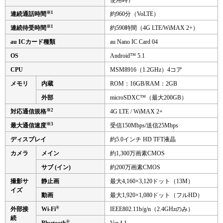
使用時）
※1
連続通話時間
約960分（VoLTE）
※1
連続待受時間
約590時間（4G LTE/WiMAX 2+）
au ICカード種類
au Nano IC Card 04
OS
Android™ 5.1
CPU
MSM8916（1.2GHz）4コア
メモリ
内蔵
ROM：16GB/RAM：2GB
外部
microSDXC™（最大200GB）
※2
対応通信規格
4G LTE / WiMAX 2+
※3
最大通信速度
受信150Mbps/送信25Mbps
ディスプレイ
約5.0インチ HD TFT液晶
カメラ
メイン
約1,300万画素CMOS
サブ (イン)
約200万画素CMOS
撮影サ
静止画
最大4,160×3,120ドット（13M）
イズ
動画
最大1,920×1,080ドット（フルHD）
®
外部接
Wi-Fi
IEEE802.11b/g/n（2.4GHzのみ）
続
®