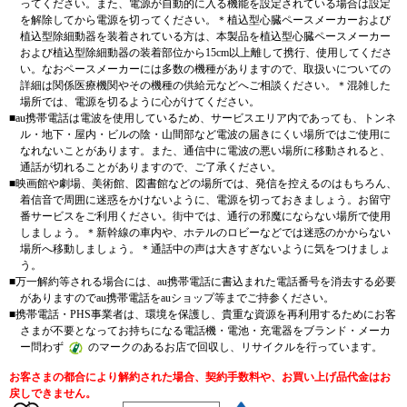
ってください。また、電源が自動的に入る機能を設定されている場合は設定
を解除してから電源を切ってください。
＊
植込型心臓ペースメーカーおよび
植込型除細動器を装着されている方は、本製品を植込型心臓ペースメーカー
および植込型除細動器の装着部位から15cm以上離して携行、使用してくださ
い。なおペースメーカーには多数の機種がありますので、取扱いについての
詳細は関係医療機関やその機種の供給元などへご相談ください。
＊
混雑した
場所では、電源を切るように心がけてください。
■
au携帯電話は電波を使用しているため、サービスエリア内であっても、トンネ
ル・地下・屋内・ビルの陰・山間部など電波の届きにくい場所ではご使用に
なれないことがあります。また、通信中に電波の悪い場所に移動されると、
通話が切れることがありますので、ご了承ください。
■
映画館や劇場、美術館、図書館などの場所では、発信を控えるのはもちろん、
着信音で周囲に迷惑をかけないように、電源を切っておきましょう。お留守
番サービスをご利用ください。街中では、通行の邪魔にならない場所で使用
しましょう。
＊
新幹線の車内や、ホテルのロビーなどでは迷惑のかからない
場所へ移動しましょう。
＊
通話中の声は大きすぎないように気をつけましょ
う。
■
万一解約等される場合には、au携帯電話に書込まれた電話番号を消去する必要
がありますのでau携帯電話をauショップ等までご持参ください。
■
携帯電話・PHS事業者は、環境を保護し、貴重な資源を再利用するためにお客
さまが不要となってお持ちになる電話機・電池・充電器をブランド・メーカ
ー問わず
のマークのあるお店で回収し、リサイクルを行っています。
お客さまの都合により解約された場合、契約手数料や、お買い上げ品代金はお
戻しできません。