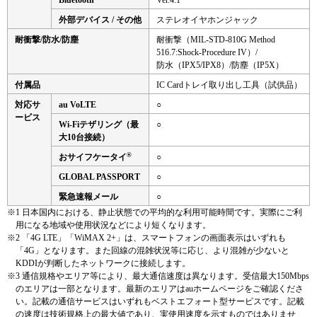
Bluetooth
Ver.4.1
外部デバイス / その他
ステレオイヤホンジャック
耐衝撃/防水/防塵
耐衝撃（MIL-STD-810G Method
516.7:Shock-Procedure IV）/
防水（IPX5/IPX8）/防塵（IP5X）
付属品
IC Cardトレイ取り出し工具（試供品）
対応サ
au VoLTE
○
ービス
Wi-Fiテザリング（最
○
大10台接続）
®
おサイフケータイ
○
GLOBAL PASSPORT
○
緊急速報メール
○
※1
日本国内における、静止状態での平均的な利用可能時間です。実際にご利
用になる地域や使用状況などにより短くなります。
※2
「4G LTE」「WiMAX 2+」は、スマートフォンの画面表示はいずれも
「4G」となります。また回線の混雑状況等に応じ、より混雑が少ないと
KDDIが判断したネットワークに接続します。
※3
通信規格やエリア等により、最大通信速度は異なります。受信最大150Mbps
のエリアは一部となります。最新のエリアはauホームページをご確認くださ
い。記載の通信サービスはいずれもベストエフォート型サービスです。記載
の速度は技術規格上の最大値であり、実使用速度を示すものではありませ