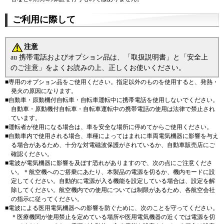
ご利用に際して
注意
au 携帯電話およびオプション品は、「取扱説明書」と「安全上
のご注意」をよくお読みの上、正しくお使いください。
■
専用のオプション品をご使用ください。指定以外のものを使用すると、発熱・
発火の原因になります。
■
自動車・原動機付自転車・自転車運転中に携帯電話を使用しないでください。
自動車・原動機付自転車・自転車運転中の携帯電話の使用は法律で禁止され
ています。
■
運転者が使用になる場合は、車を安全な場所に停めてからご使用ください。
■
自動車内で使用される場合、車種によってはまれに車両電気機器に影響を与え
る場合があるため、十分な対電磁波保護がされているか、自動車販売店にご
確認ください。
■
電波が電気機器に影響を及ぼす恐れがありますので、次の点にご注意くださ
い。
＊
航空機へのご搭乗にあたり、本製品の電源を切るか、機内モードに設
定してください。自動的に電源が入る機能を設定している場合は、設定を解
除してください。航空機内での使用については制限があるため、各航空会社
の指示に従ってください。
■
電波による医用電気機器への影響を防ぐために、次のことを守ってください。
＊
医療機関が使用禁止を定めている場所や医用電気機器の近くでは電源を切