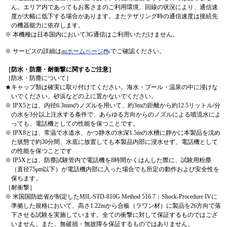
ん。エリア内であってもお客さまのご利用環境、回線の状況により、通信速
度が大幅に低下する場合があります。またテザリング時の通信速度は接続先
の機器能力に依存します。
※
本機種は日本国内において3G通信はご利用いただけません。
※
サービスの詳細は
auホームページ
でご確認ください。
［防水・防塵・耐衝撃に関するご注意］
［防水・防塵について］
★キャップ類は確実に取り付けてください。海水・プール・温泉の中に浸けな
いでください。砂浜などの上に置かないでください。
※
IPX5とは、内径6.3mmのノズルを用いて、約3mの距離から約12.5リットル/分
の水を3分以上注水する条件で、あらゆる方向からのノズルによる噴流水によ
っても、電話機としての性能を保つことです。
※
IPX8とは、常温で水道水、かつ静水の水深1.5mの水槽に静かに本製品を沈め
た状態で約30分間、水底に放置しても本製品内部に浸水せず、電話機として
の性能を保つことです
※
IP5Xとは、防塵試験管内で電話機を8時間かくはんした際に、試験用粉塵
（直径75μm以下）が電話機内部に入った場合でも所定の動作および安全性を
保ちます。
［耐衝撃］
※
米国国防総省が制定したMIL-STD-810G Method 516.7：Shock-Procedure IVに
準拠した規格において、高さ1.22mから合板（ラワン材）に製品を26方向で落
下させる試験を実施しています。全ての衝撃に対して保証するものではござ
いません。また、無破損・無故障を保証するものではありません。