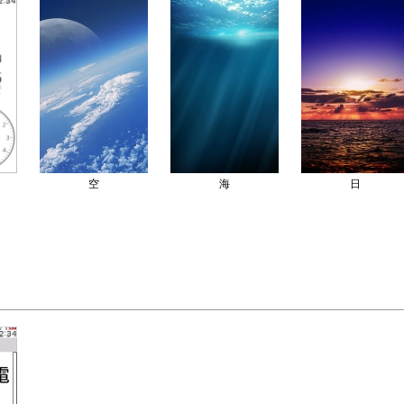
空
海
日