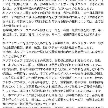
ェアをご使用ください。尚、お客様が本ソフトウェアをダウンロードされた場
合には、お客様が本契約の内容をご承諾いただいたものとみなします。
本ソフトウェアに関する全ての知的財産権は、当社に帰属し、また日本国著作
権法、その他の適用される著作権法ならびに国際条約の規定により保護されて
おります。本契約において明示的に付与される以外の権利については、全て当
社が保有いたします。
お客様は本ソフトウエアの全部または一部を、有償・無償の別を問わず、第三
者に対して、譲渡、貸与、レンタル、リース、使用許諾することはできませ
ん。
本ソフトウェアを使用するために行なう複製以外の、本ソフトウェアの一部ま
たは全部の複製、解析、改造、他システムへの組み込みを禁止します。
当社は、本ソフトウェアの仕様および関連資料の内容を将来予告なしに変更す
ることがあります。
本ソフトウェアは現状のままの状態で、お客様に提供されるものです。当社
は、本プログラムに関し、明示または黙示を問わず何らの保証も致しません。
特に商品性、特定の目的に対する適合性または第三者の権利を侵害しない旨の
保証は、一切行ないません。本プログラムのインストールまたは使用に関連し
てお客様に直接的または間接的に発生する一切の損害（ハードウェア、他のソ
フトウェアの破損、不具合等を含む。また、通常損害、特別損害、結果損害を
問わない。）および第三者からなされる請求について当社は一切責任を負担い
たしません。本項はお客様の法律上の権利行使を制限するものではありませ
ん。本プログラムに欠陥が発見された場合には、お客様の負担により必要な修
正を行なうものとし、当社は、このために必要となるサービス、修理または補
修にかかる一切の費用の負担を致しません。