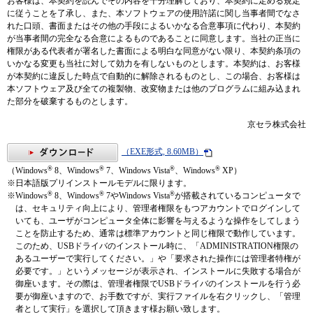
お客様は、本契約を読んでその内容を十分理解しており、本契約に定める規定
に従うことを了承し、また、本ソフトウェアの使用許諾に関し当事者間でなさ
れた口頭、書面またはその他の手段によるいかなる合意事項に代わり、本契約
が当事者間の完全なる合意によるものであることに同意します。当社の正当に
権限がある代表者が署名した書面による明白な同意がない限り、本契約条項の
いかなる変更も当社に対して効力を有しないものとします。本契約は、お客様
が本契約に違反した時点で自動的に解除されるものとし、この場合、お客様は
本ソフトウェア及び全ての複製物、改変物または他のプログラムに組み込まれ
た部分を破棄するものとします。
京セラ株式会社
（EXE形式, 8.60MB）
®
®
®
®
（Windows
8、Windows
7、Windows Vista
、Windows
XP）
※日本語版プリインストールモデルに限ります。
®
®
®
※Windows
8、Windows
7やWindows Vista
が搭載されているコンピュータで
は、セキュリティ向上により、管理者権限をもつアカウントでログインして
いても、ユーザがコンピュータ全体に影響を与えるような操作をしてしまう
ことを防止するため、通常は標準アカウントと同じ権限で動作しています。
このため、USBドライバのインストール時に、「ADMINISTRATION権限の
あるユーザーで実行してください。」や「要求された操作には管理者特権が
必要です。」というメッセージが表示され、インストールに失敗する場合が
御座います。その際は、管理者権限でUSBドライバのインストールを行う必
要が御座いますので、お手数ですが、実行ファイルを右クリックし、「管理
者として実行」を選択して頂きます様お願い致します。