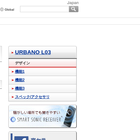
Global
URBANO L03
デザイン
機能1
機能2
機能3
スペック/アクセサリ