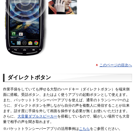
このページの目次へ
ダイレクトボタン
作業手袋をしていても押せる大型のハードキー（ダイレクトボタン）を端末側
面に搭載。受話ボタン、またはよく使うアプリの起動ボタンとして使えます。
また、パッケットトランシーバーアプリを使えば、通常のトランシーバーのよ
うに、ダイレクトボタンを押しながら自分の声を複数人に発信することが出来
ます。話す度に手袋を外して画面を操作する必要が無くお使いいただけます。
さらに、
大音量ダブルスピーカー
を搭載しているので、騒がしい場所でも大音
量で相手の声を聞き取れます。
※パケットトランシーバーアプリの活用事例は
こちら
をご参照ください。