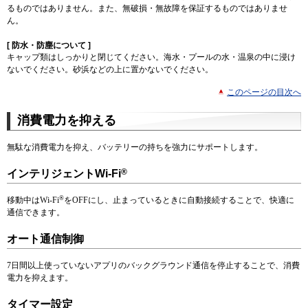
るものではありません。また、無破損・無故障を保証するものではありませ
ん。
[ 防水・防塵について ]
キャップ類はしっかりと閉じてください。海水・プールの水・温泉の中に浸け
ないでください。砂浜などの上に置かないでください。
このページの目次へ
消費電力を抑える
無駄な消費電力を抑え、バッテリーの持ちを強力にサポートします。
®
インテリジェントWi-Fi
®
移動中はWi-Fi
をOFFにし、止まっているときに自動接続することで、快適に
通信できます。
オート通信制御
7日間以上使っていないアプリのバックグラウンド通信を停止することで、消費
電力を抑えます。
タイマー設定