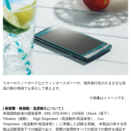
スキーやスノーボードなどウィンタースポーツや、海外旅行先のさまざまな気
温の国や地域でも安心して使えます。
※画像はイメージです。
[ 耐衝撃・耐振動・温度耐久について ]
米国国防総省の調達基準（MIL-STD-810G）の6項目（Shock（落下）、
Vibration（振動）、High Temperature（高温動作/高温保管）、Low
Temperature（低温動作/低温保管））に準拠した試験を実施。 本製品の有する性
能は試験環境下での確認であり、実際の使用時すべての状況での動作を保証す