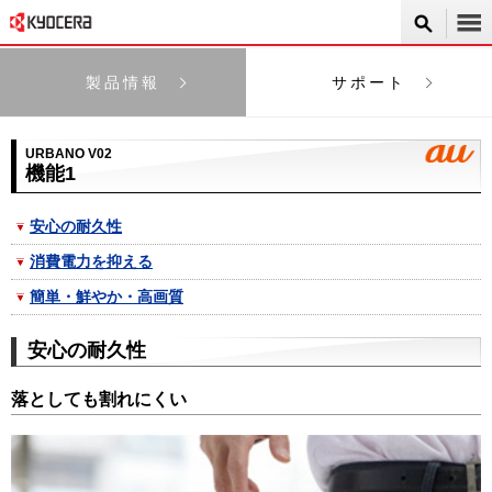
製品情報
サポート
URBANO V02
機能1
安心の耐久性
消費電力を抑える
簡単・鮮やか・高画質
安心の耐久性
落としても割れにくい