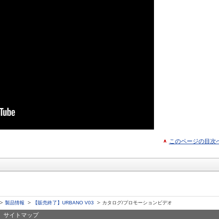
このページの目次
製品情報
【販売終了】URBANO V03
カタログ/プロモーションビデオ
サイトマップ