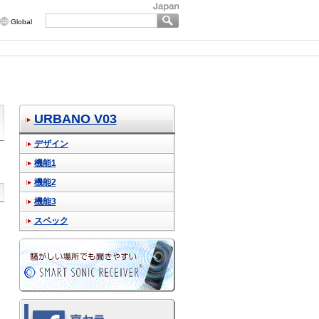
Global
URBANO V03
デザイン
機能1
機能2
機能3
スペック