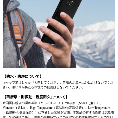
【防水・防塵について】
キャップ類はしっかりと閉じてください。常温の水道水以外はかけないでくだ
さい。強い雨があたる環境での使用はしないでください。
【耐衝撃・耐振動・温度耐久について】
米国国防総省の調達基準（MIL-STD-810G）の6項目（Shock（落下）、
Vibration（振動）、High Temperature（高温動作/高温保管）、Low Temperature
（低温動作/低温保管））に準拠した試験を実施。本製品の有する性能は試験環
境下での確認であり、実際の使用時すべての状況での動作を保証するものでは