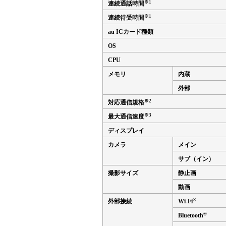
※1
連続通話時間
※1
連続待受時間
au ICカード種類
OS
CPU
メモリ
内蔵
外部
※2
対応通信規格
※3
最大通信速度
ディスプレイ
カメラ
メイン
サブ（イン）
撮影サイズ
静止画
動画
®
外部接続
Wi-Fi
®
Bluetooth