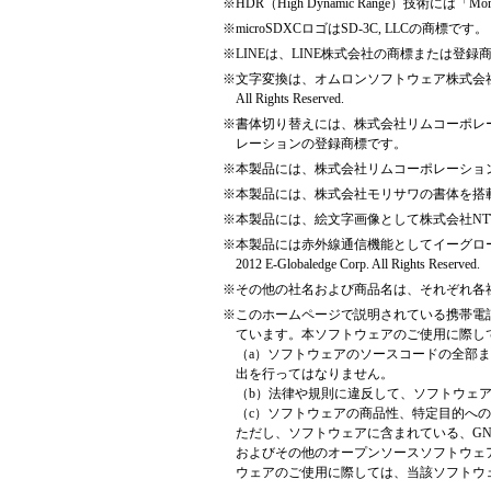
※
HDR（High Dynamic Range）技術に
※
microSDXCロゴはSD-3C, LLCの商標です。
※
LINEは、LINE株式会社の商標または登録
※
文字変換は、オムロンソフトウェア株式会社のiWnn I
All Rights Reserved.
※
書体切り替えには、株式会社リムコーポレ
レーションの登録商標です。
※
本製品には、株式会社リムコーポレーショ
※
本製品には、株式会社モリサワの書体を搭
※
本製品には、絵文字画像として株式会社N
※
本製品には赤外線通信機能としてイーグローバ
2012 E-Globaledge Corp. All Rights Reserved.
※
その他の社名および商品名は、それぞれ各
※
このホームページで説明されている携帯電
ています。本ソフトウェアのご使用に際し
（a）ソフトウェアのソースコードの全部
出を行ってはなりません。
（b）法律や規則に違反して、ソフトウェ
（c）ソフトウェアの商品性、特定目的へ
ただし、ソフトウェアに含まれている、GNU General Pub
およびその他のオープンソースソフトウェ
ウェアのご使用に際しては、当該ソフトウ