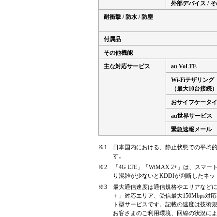
外部デバイス / 
耐衝撃 / 防水 / 防塵
付属品
その他機能
主な対応サービス
au VoLTE
Wi-Fiテザリング
（最大10台接続
おサイフケータ
au世界サービス
緊急速報メール
※1
日本国内における、静止状態での平均
す。
※2
「4G LTE」「WiMAX 2+」は、
り混雑が少ないとKDDIが判断したネ
※3
最大通信速度は通信規格やエリアなどによ
＋」対応エリア、受信最大150Mbp
ト型サービスです。記載の速度は技術
お客さまのご利用環境、回線の状況に