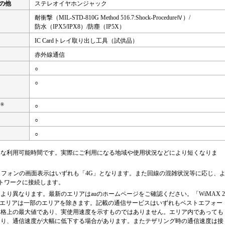
その他
ステレオイヤホンジャック
耐衝撃（MIL-STD-810G Method 516.7:Shock-ProcedureⅣ）/
防水（IPX5/IPX8）/防塵（IP5X）
IC Cardトレイ取り出し工具（試供品）
赤外線通信
○
○
）
®
イ
○
○
○
的な利用可能時間です。実際にご利用になる地域や使用状況などにより短くなりま
スマートフォンの画面表示はいずれも「4G」となります。また回線の混雑状況等に応じ、
ットワークに接続します。
り異なります。最新のエリアはauのホームページをご確認ください。「WiMAX 2
s対応エリアは一部のエリアを除きます。記載の通信サービスはいずれもベストエフォー
規格上の最大値であり、実使用速度を示すものではありません。エリア内であっても
より、通信速度が大幅に低下する場合があります。またテザリング時の通信速度は接