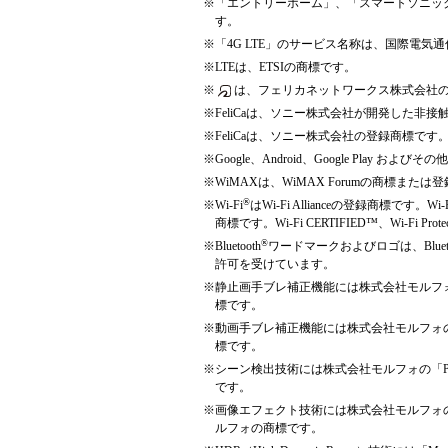
※
「エントリーホーム」、「スマートソニックレシ
す。
※
「4G LTE」のサービス名称は、国際電気
※
LTEは、ETSIの商標です。
※
は、フェリカネットワークス株式会社
※
FeliCaは、ソニー株式会社が開発した非接
※
FeliCaは、ソニー株式会社の登録商標です
※
Google、Android、Google Play および
※
WiMAXは、WiMAX Forumの商標または
®
※
Wi-Fi
はWi-Fi Allianceの登録商標です。Wi-F
商標です。Wi-Fi CERTIFIED™、Wi-Fi Protec
®
※
Bluetooth
ワードマークおよびロゴは、Bluet
許可を受けています。
※
静止画手ブレ補正機能には株式会社モルフォの「P
標です。
※
動画手ブレ補正機能には株式会社モルフォの「Mo
標です。
※
シーン検出技術には株式会社モルフォの「Photo
です。
※
画像エフェクト技術には株式会社モルフォの「Morph
ルフォの商標です。