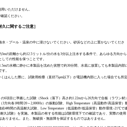
利用いただけません。
ご確認ください。
耐久に関するご注意］
海水・プール・温泉の中に浸けないでください。砂浜などの上に置かないでくださ
、約3mの距離から約12.5リットル/分の水を3分以上注水する条件で、あらゆる方向から
としての性能を保つことです。
1.5mの水槽に静かに本製品を沈めた状態で約30分間、水底に放置しても本製品内部
です。
間かくはんした際に、試験用粉塵（直径75μm以下）が電話機内部に入った場合でも所
G）の6項目に準拠した試験（Shock（落下）高さ約1.22mから26方向で合板（ラワン材
3方向各1時間/20～2,000Hz）の振動試験、High Temperature（高温動作/高温保管）
続4時間の高温耐久試験、Low Temperature（低温動作/低温保管）動作環境:-21℃で
の低温耐久試験）を実施。本製品の有する性能は試験環境下での確認であり、実際の使用
はありません。また、無破損・無故障を保証するものではありません。