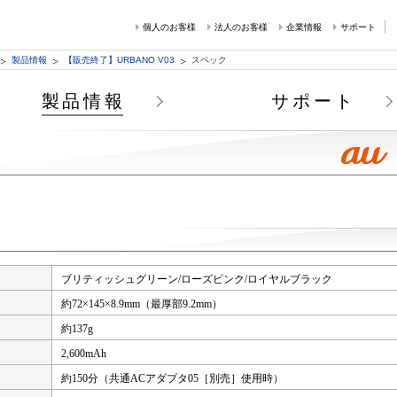
個人のお客様
法人のお客様
企業情報
サポート
製品情報
【販売終了】URBANO V03
スペック
製品情報
サポート
ブリティッシュグリーン/ローズピンク/ロイヤルブラック
約72×145×8.9mm（最厚部9.2mm）
約137g
2,600mAh
約150分（共通ACアダプタ05［別売］使用時）