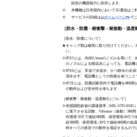
続先の機器能力に依存します。
※
本機種は日本国内において3G通信はご
※
サービスの詳細は
auホームページ
で
［防水・防塵・耐衝撃・耐振動・温度
［防水・防塵について］
★
キャップ類は確実に取り付けてください。
い。
※
IPX5とは、内径6.3mmのノズルを用いて
のノズルによる噴流水によっても、電話機
※
IPX8とは、常温で水道水、かつ静水の水深
浸水せず、電話機としての性能を保つこと
※
IP5Xとは、防塵試験管内で電話機を8時
の動作および安全性を保ちます。
［耐衝撃・耐振動・温度耐久について］
※
米国国防総省の調達基準（MIL-STD-810
に落下させる試験、Vibration（振動）3時間（
作環境:50℃で連続3時間、保管環境:60℃で連
続3時間、保管環境:-30℃で連続4時間
時すべての状況での動作を保証するもので