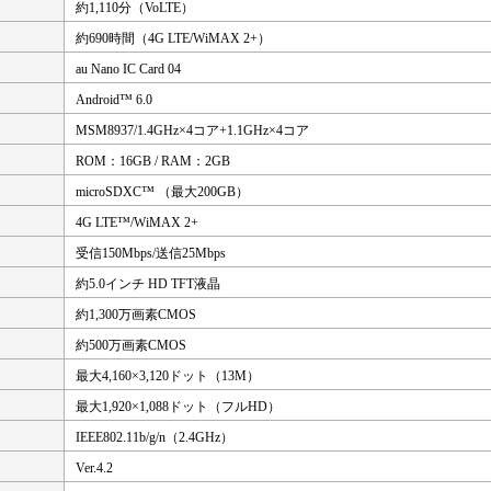
約1,110分（VoLTE）
約690時間（4G LTE/WiMAX 2+）
au Nano IC Card 04
Android™ 6.0
MSM8937/1.4GHz×4コア+1.1GHz×4コア
ROM：16GB / RAM：2GB
microSDXC™ （最大200GB）
4G LTE™/WiMAX 2+
受信150Mbps/送信25Mbps
約5.0インチ HD TFT液晶
約1,300万画素CMOS
約500万画素CMOS
最大4,160×3,120ドット（13M）
最大1,920×1,088ドット（フルHD）
IEEE802.11b/g/n（2.4GHz）
Ver.4.2