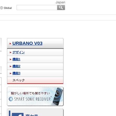
Global
URBANO V03
デザイン
機能1
機能2
機能3
スペック