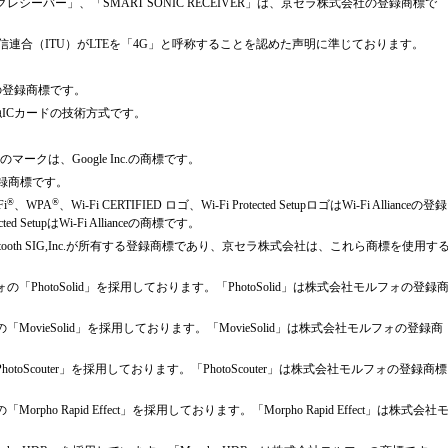
ーバー」、「SMART SONIC RECEIVER」は、京セラ株式会社の登録商標で
通信連合（ITU）がLTEを「4G」と呼称することを認めた声明に準じております。
の登録商標です。
触ICカードの技術方式です。
。
その他のマークは、Google Inc.の商標です。
登録商標です。
®
®
i
、WPA
、Wi-Fi CERTIFIED ロゴ、Wi-Fi Protected SetupロゴはWi-Fi Allianceの登録
ted SetupはWi-Fi Allianceの商標です。
ooth SIG,Inc.が所有する登録商標であり、京セラ株式会社は、これら商標を使用す
hotoSolid」を採用しております。「PhotoSolid」は株式会社モルフォの登録
vieSolid」を採用しております。「MovieSolid」は株式会社モルフォの登録商
Scouter」を採用しております。「PhotoScouter」は株式会社モルフォの登録商標
o Rapid Effect」を採用しております。「Morpho Rapid Effect」は株式会社