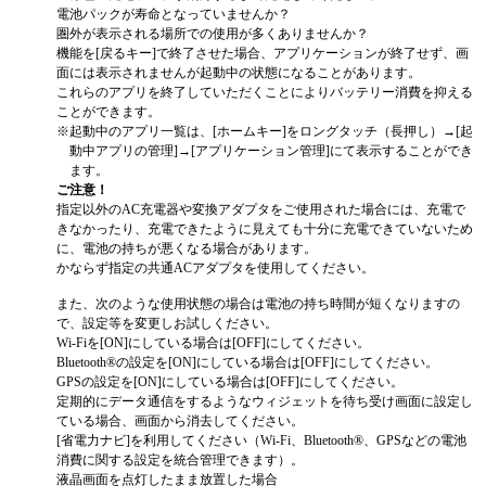
電池パックが寿命となっていませんか？
圏外が表示される場所での使用が多くありませんか？
機能を[戻るキー]で終了させた場合、アプリケーションが終了せず、画
面には表示されませんが起動中の状態になることがあります。
これらのアプリを終了していただくことによりバッテリー消費を抑える
ことができます。
※
起動中のアプリ一覧は、[ホームキー]をロングタッチ（長押し）→[起
動中アプリの管理]→[アプリケーション管理]にて表示することができ
ます。
ご注意！
指定以外のAC充電器や変換アダプタをご使用された場合には、充電で
きなかったり、充電できたように見えても十分に充電できていないため
に、電池の持ちが悪くなる場合があります。
かならず指定の共通ACアダプタを使用してください。
また、次のような使用状態の場合は電池の持ち時間が短くなりますの
で、設定等を変更しお試しください。
Wi-Fiを[ON]にしている場合は[OFF]にしてください。
Bluetooth®の設定を[ON]にしている場合は[OFF]にしてください。
GPSの設定を[ON]にしている場合は[OFF]にしてください。
定期的にデータ通信をするようなウィジェットを待ち受け画面に設定し
ている場合、画面から消去してください。
[省電力ナビ]を利用してください（Wi-Fi、Bluetooth®、GPSなどの電池
消費に関する設定を統合管理できます）。
液晶画面を点灯したまま放置した場合