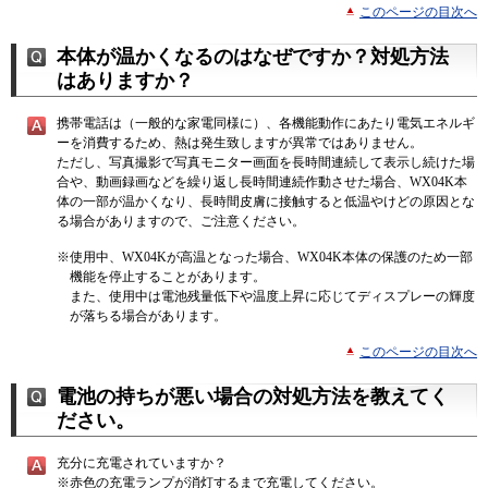
このページの目次へ
本体が温かくなるのはなぜですか？対処方法
はありますか？
携帯電話は（一般的な家電同様に）、各機能動作にあたり電気エネルギ
ーを消費するため、熱は発生致しますが異常ではありません。
ただし、写真撮影で写真モニター画面を長時間連続して表示し続けた場
合や、動画録画などを繰り返し長時間連続作動させた場合、WX04K本
体の一部が温かくなり、長時間皮膚に接触すると低温やけどの原因とな
る場合がありますので、ご注意ください。
※
使用中、WX04Kが高温となった場合、WX04K本体の保護のため一部
機能を停止することがあります。
また、使用中は電池残量低下や温度上昇に応じてディスプレーの輝度
が落ちる場合があります。
このページの目次へ
電池の持ちが悪い場合の対処方法を教えてく
ださい。
充分に充電されていますか？
※
赤色の充電ランプが消灯するまで充電してください。