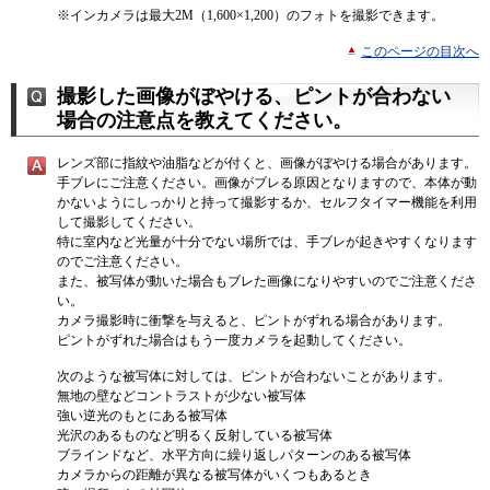
※
インカメラは最大2M（1,600×1,200）のフォトを撮影できます。
このページの目次へ
撮影した画像がぼやける、ピントが合わない
場合の注意点を教えてください。
レンズ部に指紋や油脂などが付くと、画像がぼやける場合があります。
手ブレにご注意ください。画像がブレる原因となりますので、本体が動
かないようにしっかりと持って撮影するか、セルフタイマー機能を利用
して撮影してください。
特に室内など光量が十分でない場所では、手ブレが起きやすくなります
のでご注意ください。
また、被写体が動いた場合もブレた画像になりやすいのでご注意くださ
い。
カメラ撮影時に衝撃を与えると、ピントがずれる場合があります。
ピントがずれた場合はもう一度カメラを起動してください。
次のような被写体に対しては、ピントが合わないことがあります。
無地の壁などコントラストが少ない被写体
強い逆光のもとにある被写体
光沢のあるものなど明るく反射している被写体
ブラインドなど、水平方向に繰り返しパターンのある被写体
カメラからの距離が異なる被写体がいくつもあるとき