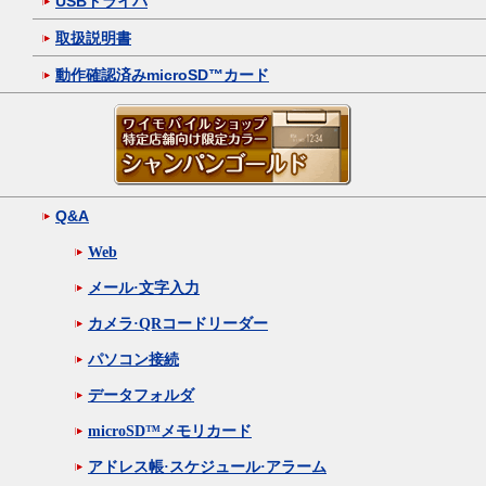
USBドライバ
取扱説明書
動作確認済みmicroSD™カード
Q&A
Web
メール·文字入力
カメラ·QRコードリーダー
パソコン接続
データフォルダ
microSD™メモリカード
アドレス帳·スケジュール·アラーム