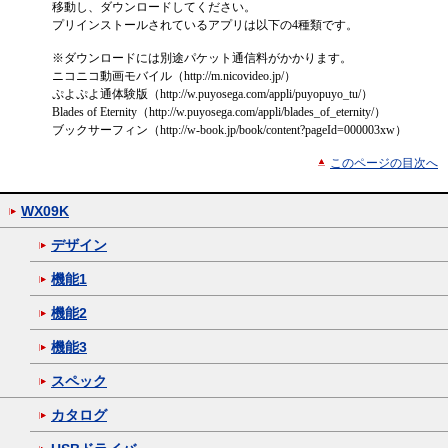
移動し、ダウンロードしてください。
プリインストールされているアプリは以下の4種類です。
※
ダウンロードには別途パケット通信料がかかります。
ニコニコ動画モバイル（http://m.nicovideo.jp/）
ぷよぷよ通体験版（http://w.puyosega.com/appli/puyopuyo_tu/）
Blades of Eternity（http://w.puyosega.com/appli/blades_of_eternity/）
ブックサーフィン（http://w-book.jp/book/content?pageId=000003xw）
このページの目次へ
WX09K
デザイン
機能1
機能2
機能3
スペック
カタログ