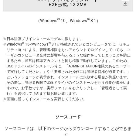
EXE形式, 12.2MB
®
®
（Windows
10、Windows
8.1）
日本語版プリインストールモデルに限ります。
®
®
Windows
10やWindows
8.1が搭載されているコンピュータでは、セキュ
リティ向上により、管理者権限をもつアカウントでログインしていても、ユ
ーザがコンピュータ全体に影響を与えるような操作をしてしまうことを防止
するため、通常は標準アカウントと同じ権限で動作しています。このため、
USBドライバのインストール時に、「ADMINISTRATION権限のあるユーザー
で実行してください。」や「要求された操作には管理者特権が必要です。」
というメッセージが表示され、インストールに失敗する場合が御座います。
その際は、管理者権限でUSBドライバのインストールを行う必要が御座いま
すので、お手数ですが、実行ファイルを右クリックし、「管理者として実
行」を選択して頂きます様お願い致します。
画面に従ってインストールを実行してください。
ソースコード
ソースコードは、以下のページからダウンロードすることができま
す。