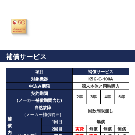
補償サービス
項目
補償サービス
対象機器
K5G-C-100A
申込み期限
端末本体と同時購入
契約期間
2年
3年
4年
5年
(メーカー補償期間含む)
自然故障
回数制限無し
(メーカー補償範囲)
補
1回目
無償
償
2回目
実費
無償
無償
無償
内
※