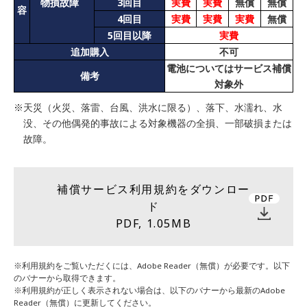
物損故障
3回目
実費
実費
無償
無償
容
4回目
実費
実費
実費
無償
5回目以降
実費
追加購入
不可
電池についてはサービス補償
備考
対象外
※天災（火災、落雷、台風、洪水に限る）、落下、水濡れ、水
没、その他偶発的事故による対象機器の全損、一部破損または
故障。
補償サービス利用規約をダウンロー
ド
PDF, 1.05MB
※利用規約をご覧いただくには、Adobe Reader（無償）が必要です。以下
のバナーから取得できます。
※利用規約が正しく表示されない場合は、以下のバナーから最新のAdobe
Reader（無償）に更新してください。