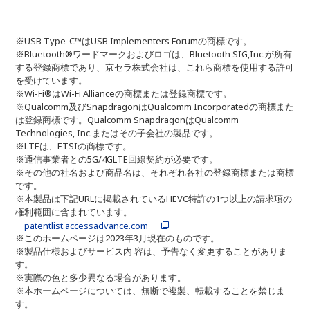
※USB Type-C™はUSB Implementers Forumの商標です。
※Bluetooth®ワードマークおよびロゴは、Bluetooth SIG,Inc.が所有
する登録商標であり、京セラ株式会社は、これら商標を使用する許可
を受けています。
※Wi-Fi®はWi-Fi Allianceの商標または登録商標です。
※Qualcomm及びSnapdragonはQualcomm Incorporatedの商標また
は登録商標です。Qualcomm SnapdragonはQualcomm
Technologies, Inc.またはその子会社の製品です。
※LTEは、ETSIの商標です。
※通信事業者との5G/4GLTE回線契約が必要です。
※その他の社名および商品名は、それぞれ各社の登録商標または商標
です。
※本製品は下記URLに掲載されているHEVC特許の1つ以上の請求項の
権利範囲に含まれています。
patentlist.accessadvance.com
※このホームページは2023年3月現在のものです。
※製品仕様およびサービス内 容は、予告なく変更することがありま
す。
※実際の色と多少異なる場合があります。
※本ホームページについては、無断で複製、転載することを禁じま
す。