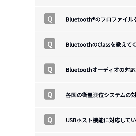
Q
Bluetooth®のプロファ
Q
BluetoothのClassを教え
Q
Bluetoothオーディオの
Q
各国の衛星測位システムの
Q
USBホスト機能に対応して