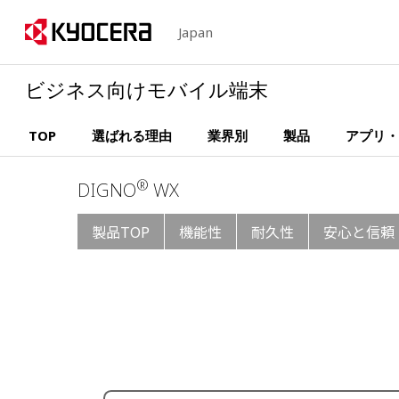
Japan
ビジネス向けモバイル端末
TOP
選ばれる理由
業界別
製品
アプリ・
®
DIGNO
WX
製品TOP
機能性
耐久性
安心と信頼