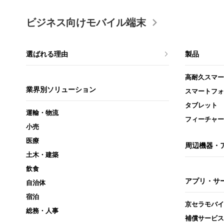
ビジネス向けモバイル端末
選ばれる理由
製品
高耐久スマー
業界別ソリューション
スマートフォ
タブレット
運輸・物流
フィーチャー
小売
医療
周辺機器・
土木・建築
飲食
アプリ・サ
自治体
宿泊
京セラモバイ
総務・人事
補償サービス