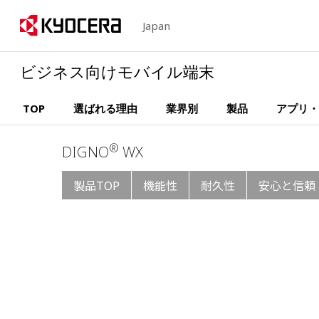
Japan
ビジネス向けモバイル端末
TOP
選ばれる理由
業界別
製品
アプリ・
®
DIGNO
WX
製品TOP
機能性
耐久性
安心と信頼