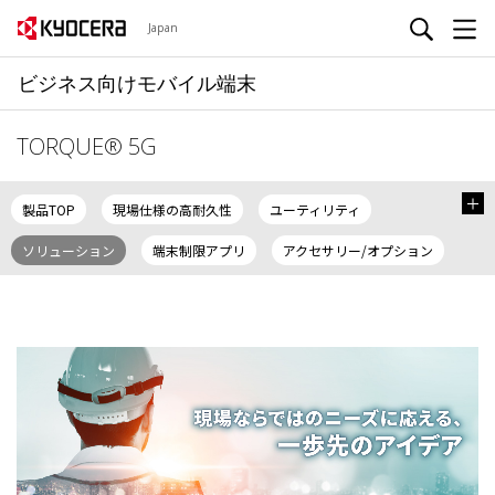
Japan
ビジネス向けモバイル端末
TORQUE®︎ 5G
製品TOP
現場仕様の高耐久性
ユーティリティ
ソリューション
端末制限アプリ
アクセサリー/オプション
スペック
カタログ/ムービー
取扱説明書
長くお使いいただくために