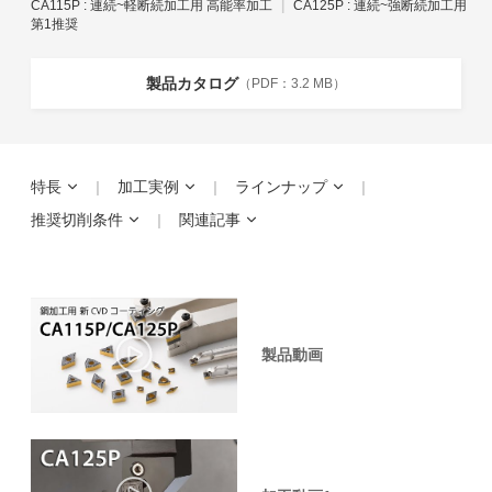
CA115P : 連続~軽断続加工用 高能率加工
CA125P : 連続~強断続加工用
第1推奨
製品カタログ
3.2 MB
特長
加工実例
ラインナップ
推奨切削条件
関連記事
製品動画