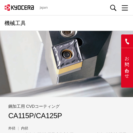
Japan
機械工具
P
お問い合わせ
鋼加工用 CVDコーティング
CA115P/CA125P
外径
内径