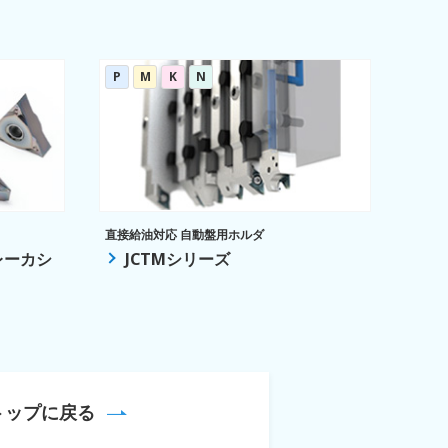
P
M
K
N
直接給油対応 自動盤用ホルダ
レーカシ
JCTMシリーズ
トップに戻る