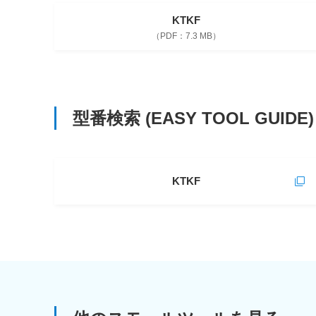
KTKF
7.3 MB
型番検索
(EASY TOOL GUIDE)
KTKF