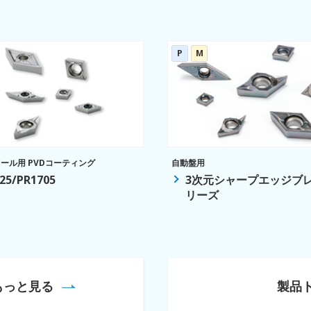
P
M
ール用 PVDコーティング
自動盤用
25/PR1705
3次元シャープエッジブ
リーズ
もっと見る
製品