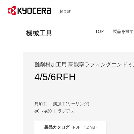
Japan
機械工具
TOP
製品を探す
難削材加工用 高能率ラフィングエンドミ
4/5/6RFH
肩加工
溝加工(ミーリング)
φ6 ~ φ20
ラジアス
製品カタログ
4.2 MB