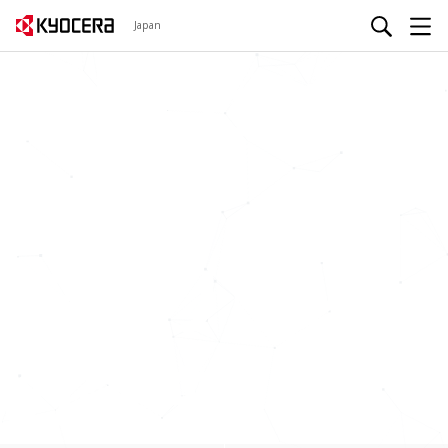
Japan
京セラが推
進する
モビリティ
の未来