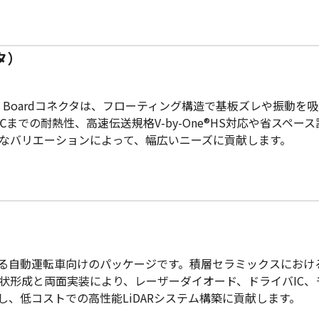
タ）
to Boardコネクタは、フローティング構造で基板ズレや振動
5℃までの耐熱性、高速伝送規格V-by-One®HS対応や省スペ
ともに多様なバリエーションによって、幅広いニーズに貢献します。
現する自動運転車向けのパッケージです。積層セラミックスにお
形成と両面実装により、レーザーダイオード、ドライバIC、モ
、低コストでの高性能LiDARシステム構築に貢献します。