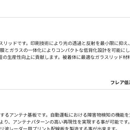
ガラスリッドです。印刷技術により光の透過と反射を最小限に抑
膜とガラスの一体化によりコンパクトな低背化設計を可能にしま
止工程の生産性向上に貢献します。被着体に最適なガラスリッド
フレア低
するアンテナ基板です。自動運転における障害物検知の機能を
より、アンテナパターンの高い再現性を実現する事が可能です
リ波レーダー用プリント配線板を製造する事が出来ます。