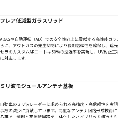
フレア低減型ガラスリッド
ADASや自動運転（AD）での安全性向上に貢献する高性能
らに、アウトガスの発生抑制により長期信頼性を確保し、遮光
セラのカスタムARコートは50%の透過率を実現し、UV封
に対応します。
ミリ波モジュールアンテナ基板
自動車のミリ波レーダーに求められる高精度・高信頼性を実現
事故の減少に貢献しています。高度なアンテナ回路形成技術に
る事で、制御と高周波回路を一体化したハイブリッド構造のミ