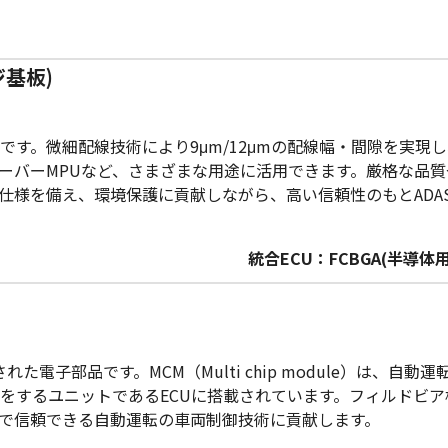
ジ基板)
。微細配線技術により9μm/12μmの配線幅・間隙を実現し、9
サーバーMPUなど、さまざまな用途に活用できます。厳格な品
仕様を備え、環境保護に貢献しながら、高い信頼性のもとADA
統合ECU：FCBGA(半
た電子部品です。MCM（Multi chip module）は、
るユニットであるECUに搭載されています。フィルドビア構造や
で信頼できる自動運転の車両制御技術に貢献します。