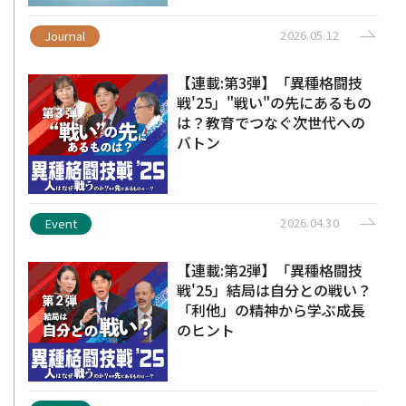
2026.05.12
Journal
【連載:第3弾】「異種格闘技
戦'25」"戦い"の先にあるもの
は？教育でつなぐ次世代への
バトン
2026.04.30
Event
【連載:第2弾】「異種格闘技
戦'25」結局は自分との戦い？
「利他」の精神から学ぶ成長
のヒント