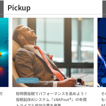
Pickup
Beta project
可
短時間仮眠でパフォーマンスを高めよう！
そ
仮眠起床AIシステム『sNAPout®』の有償
も
トライアル参加企業を募集
A