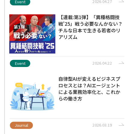
2026.04.27
Event
【連載:第1弾】「異種格闘技
戦'25」戦う必要なんかない？
チルな日本で生きる若者のリ
アリズム
2026.04.22
Event
自律型AIが変えるビジネスプ
ロセスとは？AIエージェント
による業務効率化と、これか
らの働き方
2026.03.19
Journal