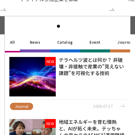
All
News
Catalog
Event
Journal
テラヘルツ波とは何か？ 非破
NEW
壊・非接触で産業の"見えない
課題"を可視化する技術
2026.07.27
Journal
地域エネルギーを育む情熱
NEW
と、AIが拓く未来。テッちゃ
んの京セラのAEMS*¹運用現場