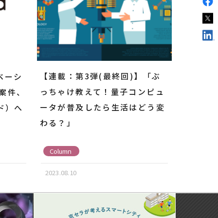
【連載：第3弾(最終回)】「ぶ
ベーシ
っちゃけ教えて！量子コンピュ
資案件、
ータが普及したら生活はどう変
ッド）へ
わる？」
Column
2023.08.10