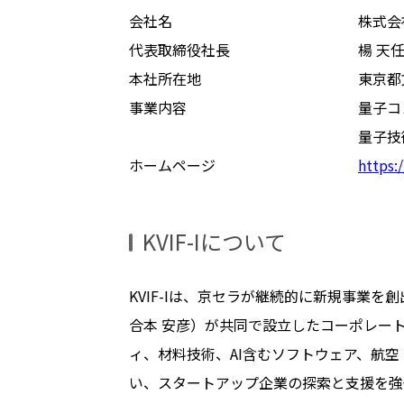
会社名
株式会社
代表取締役社長
楊 天
本社所在地
東京都
事業内容
量子コ
量子技
ホームページ
https:
KVIF-Iについて
KVIF-Iは、京セラが継続的に新規事業
合本 安彦）が共同で設立したコーポレー
ィ、材料技術、AI含むソフトウェア、航
い、スタートアップ企業の探索と支援を強