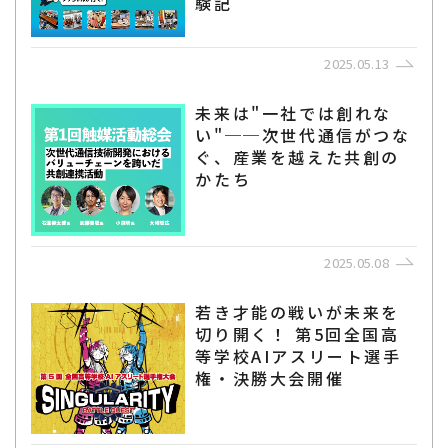
験記
2025.05.13
未来は"一社では創れな
い"──次世代通信がつな
ぐ、産業を越えた共創の
かたち
2025.05.08
若き才能の戦いが未来を
切り開く！ 第5回全国高
等学校AIアスリート選手
権・決勝大会開催