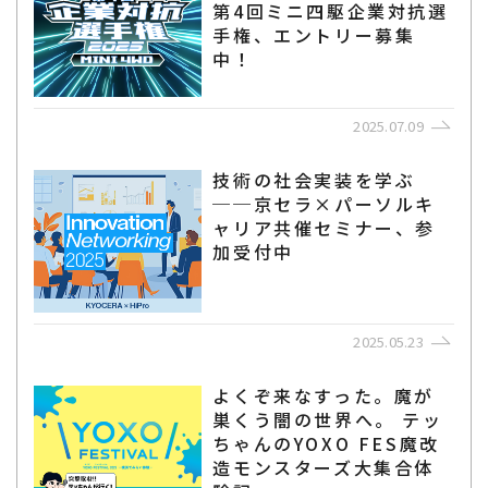
第4回ミニ四駆企業対抗選
手権、エントリー募集
中！
2025.07.09
技術の社会実装を学ぶ
──京セラ×パーソルキ
ャリア共催セミナー、参
加受付中
2025.05.23
よくぞ来なすった。魔が
巣くう闇の世界へ。 テッ
ちゃんのYOXO FES魔改
造モンスターズ大集合体