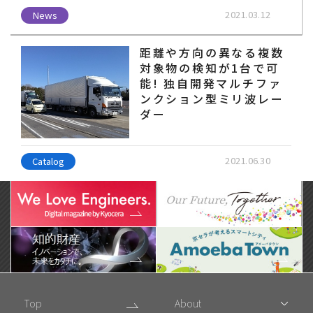
2021.03.12
News
距離や方向の異なる複数
対象物の検知が1台で可
能! 独自開発マルチファ
ンクション型ミリ波レー
ダー
2021.06.30
Catalog
Top
About