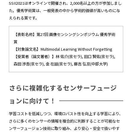
SSII2021はオンラインで開催され、2,000名以上の方が参加しまし
た。優秀学術賞は、一般発表の中から学術的価値が高いものに与
えられる賞です。
【表彰名称】第27回 画像センシングシンポジウム 優秀学術
賞
【対象論文名】Multimodal Learning Without Forgetting
【受賞者（論文著者）】林 佑介(京セラ), 田口 賢佑(京セラ),
森田 渉吾(京セラ), 金 在喆(京セラ), 藤吉 弘亘(中部大学)
さらに複雑化するセンサーフュージ
ョンに向けて！
学習コストを低減しつつ、環境ロバスト性を向上する学習により、
さらに多くのセンサーの情報を複合的に判断することが可能なセ
ンサーフュージョン技術に取り組み、より安心・安全で扱いやす