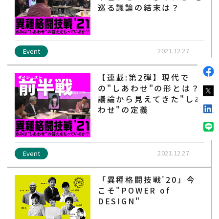
巡る議論の結末は？
2021.12.27
Event
【連載:第2弾】現代で
の"しあわせ"の形とは？
議論から見えてきた"しあ
わせ"の定義
2021.12.27
Event
「異種格闘技戦'20」今
こそ"POWER of
DESIGN"