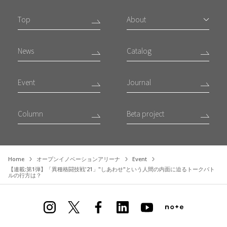
Top
About
News
Catalog
Event
Journal
Column
Beta project
Home
オープンイノベーションアリーナ
Event
【連載:第1弾】「異種格闘技戦'21」"しあわせ"という人間の内面に迫るトークバト
ルの行方は？