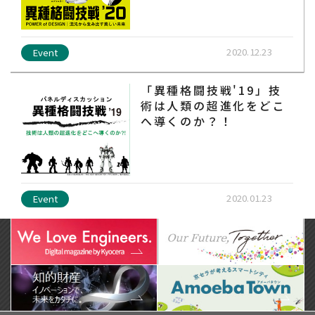
2020.12.23
Event
「異種格闘技戦'19」技
術は人類の超進化をどこ
へ導くのか？！
2020.01.23
Event