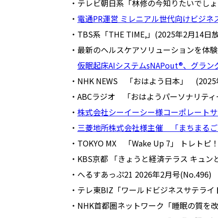
・テレビ朝日系「林修の今知りたいでしょ
・
電通
PR
運営 ミレニアル世代向けビジネ
・TBS
系「
THE TIME,
」
(2025
年
2
月
14
日
・最新のヘルスケアソリューションを体験できる
仮眠起床AIシステムsNAPout®、グラン
・NHK NEWS 「おはよう日本」 (2025
・ABCラジオ 「おはようパーソナリティー
・
株式会社シーイーシー様コーポレートサ
・
三菱地所株式会社様主催 「まちまるご
・TOKYO MX 「Wake Up 7」 トレトピ
・KBS京都 「きょうと経済テラス キュンと！
・へるすあっぷ21 2026年2月号(No.49
・テレ東
BIZ
「ワールドビジネスサテライ
・
NHK
首都圏ネットワーク「睡眠の質を