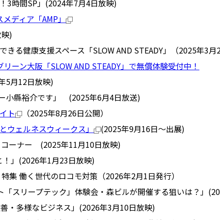
！
3
時間
SP
」
(2024
年
7
月
4
日放映
)
スメディア「
AMP
」
放映
)
健康支援スペース「SLOW AND STEADY」（2025年3月
グリーン大阪「SLOW AND STEADY」で無償体験受付中！
年5月12日放映)
小縣裕介です」 (2025年6月4日放送)
イト
（2025年8月26日公開）
とウェルネスウィークス」
(2025年9月16日～出展)
！コーナー (2025年11月10日放映)
」(2026年1月23日放映)
6) 特集 働く世代のロコモ対策（2026年2月1日発行）
ト「スリープテック」体験会・森ビルが開催する狙いは？」
(2
改善・多様なビジネス」
(2026
年
3
月
10
日放映
)