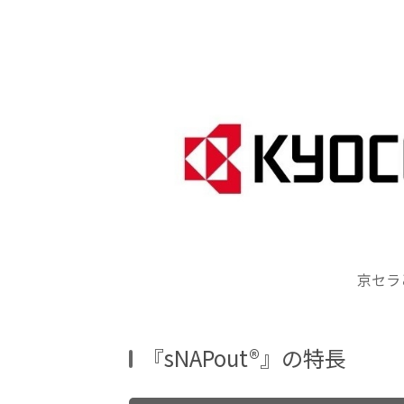
京セラ
『sNAPout®』の特長