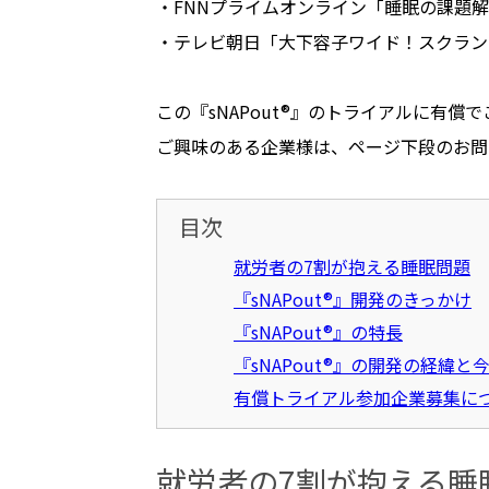
・
FNN
プライムオンライン「睡眠の課題解
・テレビ朝日「大下容子ワイド！スクラン
この『sNAPout®』のトライアルに有
ご興味のある企業様は、ページ下段のお問
目次
就労者の7割が抱える睡眠問題
『sNAPout®』開発のきっかけ
『sNAPout®』の特長
『sNAPout®』の開発の経緯と
有償トライアル参加企業募集に
就労者の7割が抱える睡