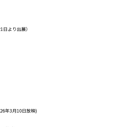
21日より出展）
026
年
3
月
10
日放映
)