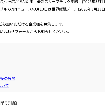
決へ
…
広がる
AI
活用 最新スリープテック集結」
(2026
年
3
月
1
ブル
<ANN
ニュース
>3
月
13
日は世界睡眠デー」(2026年
3
月
13
償でご参加いただける企業様を募集します。
い合わせフォームからお知らせください。
今後の展開
ついて
眠問題