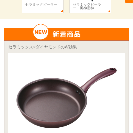
セラミックピーラー
セラミックピーラ
セラミ
ー 風神雷神
ー 富
セラミックス×ダイヤモンドのW効果