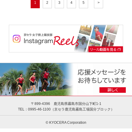
1
2
3
4
5
>
〒899-4396 鹿児島県霧島市国分山下町1-1
TEL：0995-46-1100（京セラ⿅児島霧島⼯場国分ブロック）
© KYOCERA Corporation