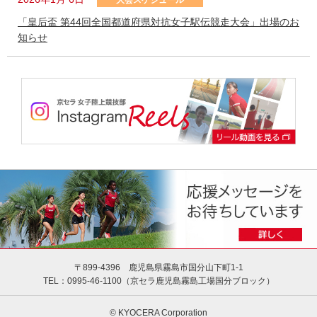
大会スケジュール
「皇后盃 第44回全国都道府県対抗女子駅伝競走大会」出場のお
知らせ
〒899-4396 鹿児島県霧島市国分山下町1-1
TEL：0995-46-1100（京セラ⿅児島霧島⼯場国分ブロック）
© KYOCERA Corporation