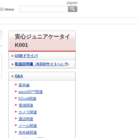
Global
安心ジュニアケータイ
K001
USBドライバ
取扱説明書（KDDIサイトへ）
Q&A
基本編
microSD™関連
EZweb関連
電池関連
カメラ関連
通話関連
メール関連
赤外線関連