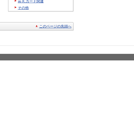
au ICカード関連
その他
このページの先頭へ
© KYOCERA Cor