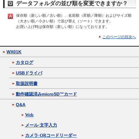
データフォルダの並び順を変更できますか？
保存順（新しい順／古い順）、名前順（昇順／降順）およびサイズ順
（大きい順／小さい順）で並び替え（ソート）できます。
お買い上げ時は保存順（新しい順）になっております。
このページの目次へ
WX01K
カタログ
USBドライバ
取扱説明書
動作確認済みmicroSD™カード
Q&A
Web
メール·文字入力
カメラ·QRコードリーダー