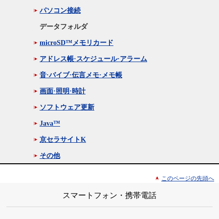
パソコン接続
データフォルダ
microSD™メモリカード
アドレス帳·スケジュール·アラーム
音·バイブ·伝言メモ·メモ帳
画面·照明·時計
ソフトウェア更新
Java™
京セラサイトK
その他
このページの先頭へ
スマートフォン・携帯電話