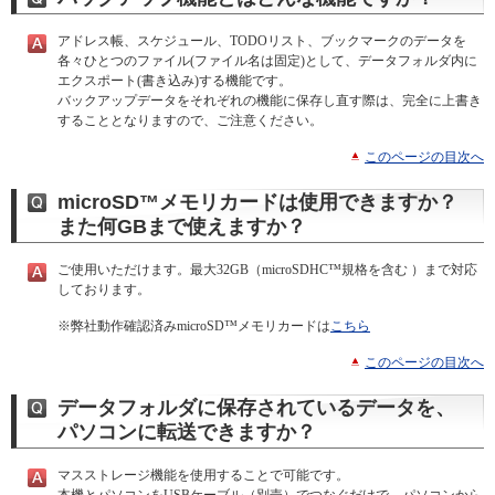
アドレス帳、スケジュール、TODOリスト、ブックマークのデータを
各々ひとつのファイル(ファイル名は固定)として、データフォルダ内に
エクスポート(書き込み)する機能です。
バックアップデータをそれぞれの機能に保存し直す際は、完全に上書き
することとなりますので、ご注意ください。
このページの目次へ
microSD™メモリカードは使用できますか？
また何GBまで使えますか？
ご使用いただけます。最大32GB（microSDHC™規格を含む ）まで対応
しております。
※
弊社動作確認済みmicroSD™メモリカードは
こちら
このページの目次へ
データフォルダに保存されているデータを、
パソコンに転送できますか？
マスストレージ機能を使用することで可能です。
本機とパソコンをUSBケーブル（別売）でつなぐだけで、パソコンから