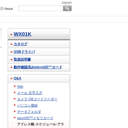
Global
WX01K
カタログ
USBドライバ
取扱説明書
動作確認済みmicroSD™カード
Q&A
Web
メール·文字入力
カメラ·QRコードリーダー
パソコン接続
データフォルダ
microSD™メモリカード
アドレス帳·スケジュール·アラ