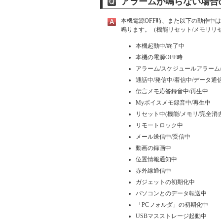
アラームが鳴らない場合
本機電源OFF時、また以下の動作中
鳴ります。（機能リセット/メモリリ
本機起動中/終了中
本機の電源OFF時
アラーム/スケジュールアラーム/
通話中/発信中/着信中/データ通
伝言メモ応答録音中/再生中
Myボイスメモ録音中/再生中
リセット中(機能/メモリ/完全消
リモートロック中
メール送信中/受信中
動画の録画中
位置情報通知中
赤外線通信中
ガジェットの初期化中
パソコンとのデータ転送中
「PCフォルダ」の初期化中
USBマスストレージ起動中