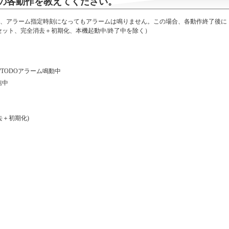
の各動作を教えてください。
は、アラーム指定時刻になってもアラームは鳴りません。この場合、各動作終了後に
セット、完全消去＋初期化、本機起動中/終了中を除く）
TODOアラーム鳴動中
信中
去＋初期化)