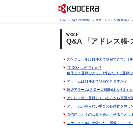
Home
個人のお客様
スマートフォン·携帯電話
WX01K
Q&A 「アドレス帳
スケジュールは何件まで登録できて、1
TODOとは何ですか？
何件まで登録できて、1件あたりに登録で
アラームは何件まで登録できますか？
連続アラーム(スヌーズ機能)はありますか
アドレス帳に登録している方から電話が
アラームが鳴らない場合の各動作を教え
着信時に相手の写真を表示させることは
スケジュールに登録した「画像メモ」は