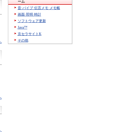
ーム
音·バイブ·伝言メモ·メモ帳
画面·照明·時計
ソフトウェア更新
Java™
京セラサイトK
その他
へ
へ
へ