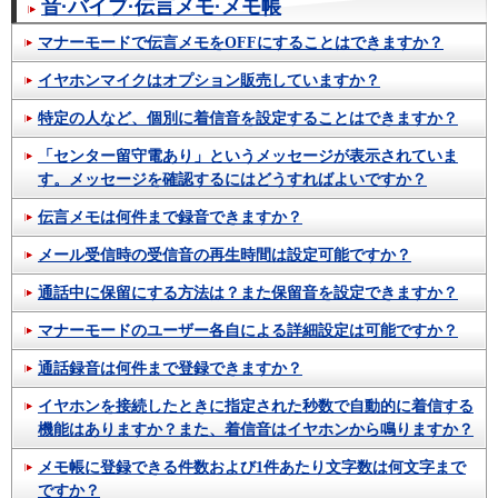
音·バイブ·伝言メモ·メモ帳
マナーモードで伝言メモをOFFにすることはできますか？
イヤホンマイクはオプション販売していますか？
特定の人など、個別に着信音を設定することはできますか？
「センター留守電あり」というメッセージが表示されていま
す。メッセージを確認するにはどうすればよいですか？
伝言メモは何件まで録音できますか？
メール受信時の受信音の再生時間は設定可能ですか？
通話中に保留にする方法は？また保留音を設定できますか？
マナーモードのユーザー各自による詳細設定は可能ですか？
通話録音は何件まで登録できますか？
イヤホンを接続したときに指定された秒数で自動的に着信する
機能はありますか？また、着信音はイヤホンから鳴りますか？
メモ帳に登録できる件数および1件あたり文字数は何文字まで
ですか？