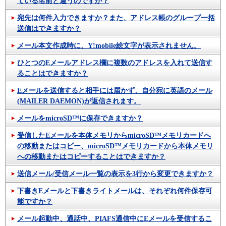
ている名前と違うのですが？
宛先は何件入力できますか？また、アドレス帳のグループ一括
送信はできますか？
メール本文作成時に、Y!mobile絵文字が表示されません。
ひとつのEメールアドレス欄に複数のアドレスを入れて送信す
ることはできますか？
Eメールを送信すると相手には届かず、自分宛に英語のメール
(MAILER DAEMON)が返信されます。
メールをmicroSD™に保存できますか？
受信したEメールを本体メモリからmicroSD™メモリカードへ
の移動またはコピー、microSD™メモリカードから本体メモリ
への移動またはコピーすることはできますか？
送信メール/受信メール一覧の表示を3行から変更できますか？
下書きEメールと下書きライトメールは、それぞれ何件保存可
能ですか？
メール起動中、通話中、PIAFS通信中にEメールを受信するこ