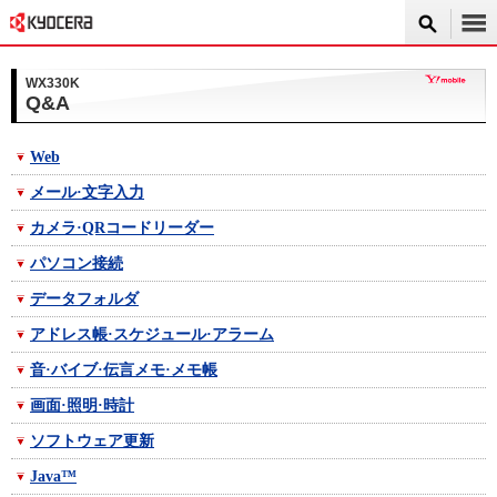
WX330K
Q&A
Web
メール·文字入力
カメラ·QRコードリーダー
パソコン接続
データフォルダ
アドレス帳·スケジュール·アラーム
音·バイブ·伝言メモ·メモ帳
画面·照明·時計
ソフトウェア更新
Java™