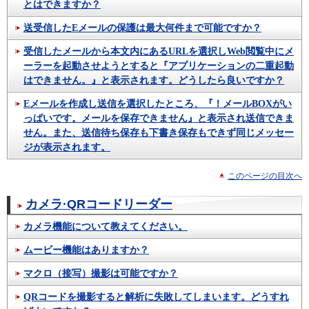
とはできますか？
送受信したEメールの保護は最大何件まで可能ですか？
受信したメールから本文内にあるURLを選択しWeb閲覧中にメ
ーラーを起動させようとすると『アプリケーションの二重起動
はできません。』と表示されます。どうしたら良いですか？
Eメールを作成し送信を選択したところ、『！メールBOXがい
っぱいです。メールを保存できません』と表示され送信できま
せん。また、送信待ち保存も下書き保存もできず同じメッセー
ジが表示されます。
このページの目次へ
カメラ·QRコードリーダー
カメラ機能について教えてください。
ムービー機能はありますか？
マクロ（接写）撮影は可能ですか？
QRコードを撮影すると解析に失敗してしまいます。どうすれ