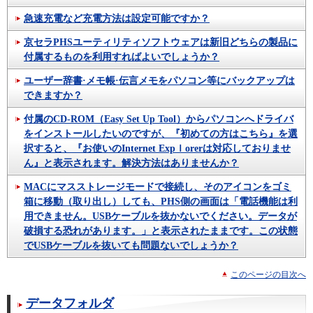
急速充電など充電方法は設定可能ですか？
京セラPHSユーティリティソフトウェアは新旧どちらの製品に
付属するものを利用すればよいでしょうか？
ユーザー辞書·メモ帳·伝言メモをパソコン等にバックアップは
できますか？
付属のCD-ROM（Easy Set Up Tool）からパソコンへドライバ
をインストールしたいのですが、『初めての方はこちら』を選
択すると、『お使いのInternet Expｌorerは対応しておりませ
ん』と表示されます。解決方法はありませんか？
MACにマスストレージモードで接続し、そのアイコンをゴミ
箱に移動（取り出し）しても、PHS側の画面は「電話機能は利
用できません。USBケーブルを抜かないでください。データが
破損する恐れがあります。」と表示されたままです。この状態
でUSBケーブルを抜いても問題ないでしょうか？
このページの目次へ
データフォルダ