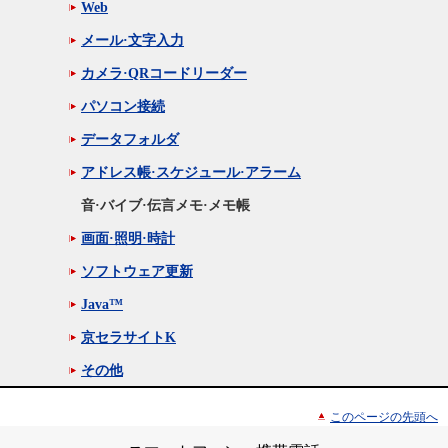
Web
メール·文字入力
カメラ·QRコードリーダー
パソコン接続
データフォルダ
アドレス帳·スケジュール·アラーム
音·バイブ·伝言メモ·メモ帳
画面·照明·時計
ソフトウェア更新
Java™
京セラサイトK
その他
このページの先頭へ