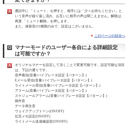
通話中に 「ミュート」を押すと、相手には「少々お待ちください」と
いう音声が繰り返し流れ、お互いに相手の声は聞こえません。解除は、
再度 「ミュート解除」を押します。
また、保留音の1種類のみで、設定はございません。
このページの目次へ
マナーモードのユーザー各自による詳細設定
は可能ですか？
オリジナルマナーを設定して頂くことで変更可能です。設定可能な項目
は、下記の通りです。
音声着信(音量/バイブレータ設定【パターン】)
Eメール受信(音量/バイブレータ設定【パターン】)
ライトメール受信(音量/バイブレータ設定【パターン】)
アラーム(音量/バイブレータ設定【パターン】)
スケジュールアラーム(音量/バイブレータ設定【パターン】)
操作音
データ再生音
ウェイクアップトーン(ON/OFF)
伝言メモ設定(ON/OFF)
ライトメール送達確認音(ON/OFF)