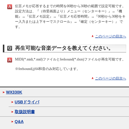
伝言メモが応答するまでの時間を00秒から30秒の範囲で設定可能です。
設定方法は、『（待受画面より）メニュー（センターキー）』→『機
能』→『伝言メモ設定』→『伝言メモ応答時間』→『00秒から30秒をキ
ー入力または上下キーでスクロール』→『確定（センターキー）』 で
す。
このページの目次へ
再生可能な音楽データを教えてください。
MIDI(*.midi,*.mid)ファイルとfeelsound(*.dxm)ファイルが再生可能です。
※
feelsoundは64和音のみ対応しています。
このページの目次へ
WX330K
USBドライバ
取扱説明書
Q&A