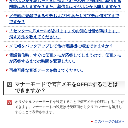
イヤホンを接続したときに指定された秒数で自動的に着信する
機能はありますか？また、着信音はイヤホンから鳴りますか？
メモ帳に登録できる件数および1件あたり文字数は何文字まで
ですか？
「センターにEメールがあります」のお知らせ音が鳴ります。
消す方法を教えてください。
メモ帳をバックアップして他の電話機に転送できますか？
電話着信時、すぐに伝言メモが応答してしまうので、伝言メモ
が応答するまでの時間を変更したい。
再生可能な音楽データを教えてください。
マナーモードで伝言メモをOFFにすることは
できますか？
オリジナルマナーモードを設定することで伝言メモをOFFにすることが
できます。マナーモードの設定は待受画面からクリア/マナーを短押し
することで表示されます。
このページの目次へ