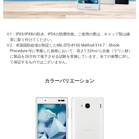
1：IPX5/IPX8の防水、IP5Xの防塵性能。ご使用の際は、キャップ類は確
実に取り付けてください。
2：米国国防総省が制定したMIL-STD-810G Method 516.7：Shock-
Procedure IVに準拠した規格において、高さ1.22mから合板（ラワン材）
に製品を26方向で落下させる試験を実施しています。全ての衝撃に対し
て保証するものではございません。
カラーバリエーション