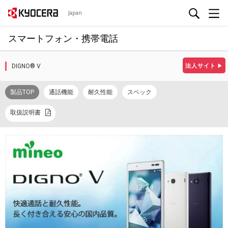
Japan
スマートフォン・携帯電話
DIGNO® V
法人サイト
▶
製品TOP
通話機能
耐久性能
スペック
取扱説明書