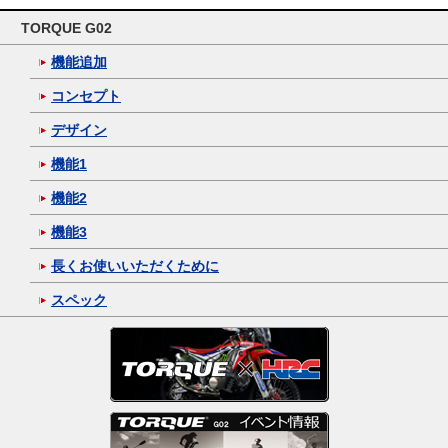
TORQUE G02
機能追加
コンセプト
デザイン
機能1
機能2
機能3
長くお使いいただくために
スペック