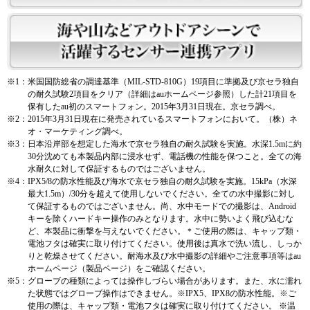
※1：
米国国防総省の調達基準（MIL-STD-810G）19項目に準拠及び京セラ独自
の耐久試験2項目をクリア（詳細はauホームページ参照）した計21項目を
保有したau初のスマートフォン。2015年3月31日現在。京セラ調べ。
※2：
2015年3月31日現在に発売されているスマートフォンにおいて。（株）ネ
オ・マーケティング調べ。
※3：
日本沿岸部を想定した海水で京セラ独自の耐久試験を実施。水深1.5mに約
30分沈めても本製品内部に浸水せず、電話機の性能を保つこと。全ての海
水耐久に対して保証するものではございません。
※4：
IPX5/8の防水性能及び海水で京セラ独自の耐久試験を実施。15kPa（水深
最大1.5m）/30分を超えて使用しないでください。全ての水中撮影に対し
て保証するものではございません。尚、水中モードでの撮影は、Android
キーを除くハードキー操作のみとなります。水中に勢いよく飛び込むな
ど、本製品に衝撃を与えないでください。＊ご使用の際は、キャップ類・
電池フタは確実に取り付けてください。使用後は真水で洗い流し、しっか
りと乾燥させてください。耐海水及び水中撮影の詳細やご注意事項等はau
ホームページ（製品ページ）をご確認ください。
※5：
グローブの種類によっては操作しづらい場合があります。また、水に濡れ
た状態ではグローブ操作はできません。※IPX5、IPX8の防水性能。※ご
使用の際は、キャップ類・電池フタは確実に取り付けてください。 ※温