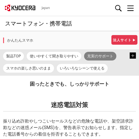
Japan
スマートフォン・携帯電話
かんたんスマホ
法人サイト
▶
製品TOP
使いやすくて聞き取りやすい
充実のサポート
スマホの楽しさ思いのまま
いろいろなシーンで使える
スペック
カタログ/プロモーションビデオ
取扱説明書
困ったときでも、しっかりサポート
使い方ガイド
使い方動画
迷惑電話対策
振り込め詐欺やしつこいセールスなどの危険な電話や、架空請求詐
欺などの迷惑メール(SMS)を、警告表示でお知らせします。指定し
た電話番号からの着信を拒否することもできます。