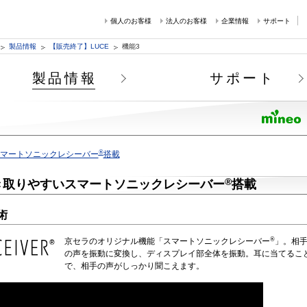
個人のお客様
法人のお客様
企業情報
サポート
製品情報
【販売終了】LUCE
機能3
製品情報
サポート
®
マートソニックレシーバー
搭載
®
き取りやすいスマートソニックレシーバー
搭載
術
®
京セラのオリジナル機能「スマートソニックレシーバー
」。相
の声を振動に変換し、ディスプレイ部全体を振動。耳に当てるこ
で、相手の声がしっかり聞こえます。