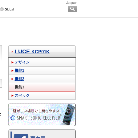
Global
LUCE
KCP01K
デザイン
機能1
機能2
機能3
スペック
手
と