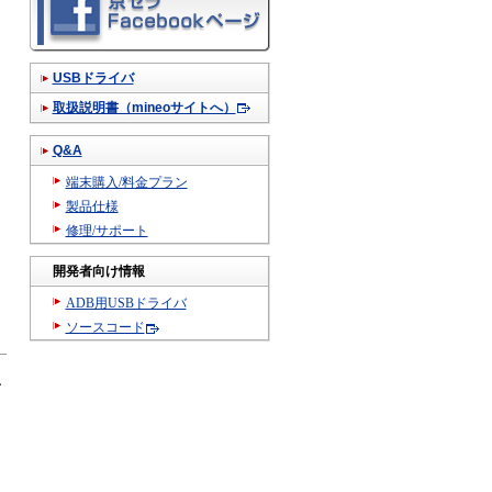
USBドライバ
取扱説明書（mineoサイトへ）
Q&A
端末購入/料金プラン
製品仕様
修理/サポート
開発者向け情報
ADB用USBドライバ
ソースコード
し