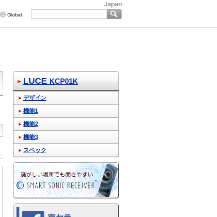
Global
LUCE
KCP01K
デザイン
機能1
機能2
機能3
スペック