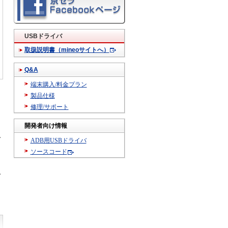
USBドライバ
取扱説明書（mineoサイトへ）
Q&A
端末購入/料金プラン
製品仕様
修理/サポート
開発者向け情報
し
ADB用USBドライバ
、
ソースコード
う
し