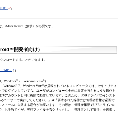
京セラ株式会社
0KB）
dobe Reader（無償）が必要です。
roid™開発者向け）
ダウンロードすることができます。
1.8MB）
®
®
8、Windows
7、Windows Vista
）
®
®
、Windows
7、Windows Vista
が搭載されているコンピュータでは、セキュリティ
トでログインしていても、ユーザがコンピュータ全体に影響を与えるような操作を
標準アカウントと同じ権限で動作しています。このため、USBドライバのインスト
権限のあるユーザーで実行してください。」や「要求された操作には管理者特権が必要で
ンストールに失敗する場合が御座います。その際は、管理者権限でUSBドライバの
で、お手数ですが、実行ファイルを右クリックし、「管理者として実行」を選択し