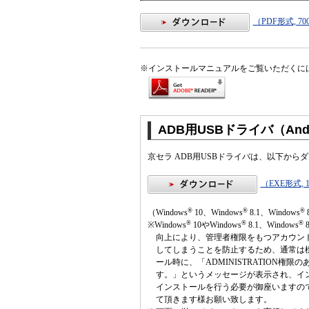
（PDF形式, 70
※
インストールマニュアルをご覧いただくには、A
ADB用USBドライバ（And
京セラ ADB用USBドライバは、以下から
（EXE形式, 1
®
®
®
（Windows
10、Windows
8.1、Windows
®
®
®
※Windows
10やWindows
8.1、Windows
8
向上により、管理者権限をもつアカウン
してしまうことを防止するため、通常は
ール時に、「ADMINISTRATION
す。」というメッセージが表示され、イ
インストールを行う必要が御座いますの
て頂きます様お願い致します。