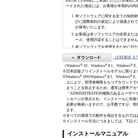
約の全ての内容にご承諾いただける場合に
ードされた場合には、お客様が本契約の内
本ソフトウェアに関する全ての知的財
びに国際条約の規定により保護されて
が保有いたします。
お客様は本ソフトウエアの全部または
ース、使用許諾することはできません
本ソフトウェアを使用するために行な
ムへの組み込みを禁止します。
（EXE形式, 8.
当社は、本ソフトウェアの仕様および
®
®
®
（Windows
10、Windows
8.1、Windows
8、
本ソフトウェアは現状のままの状態で
※日本語版プリインストールモデルに限りま
を問わず何らの保証も致しません。特
®
®
®
※Windows
10やWindows
8.1、Windows
8、
は、一切行ないません。本プログラム
上により、管理者権限をもつアカウントで
切の損害（ハードウェア、他のソフト
まうことを防止するため、通常は標準アカ
い。）および第三者からなされる請求
「ADMINISTRATION権限のあるユ
を制限するものではありません。本プ
ッセージが表示され、インストールに失敗
ものとし、当社は、このために必要と
必要が御座いますので、お手数ですが、実
お客様は、本契約を読んでその内容を
ます。
ェアの使用許諾に関し当事者間でなさ
※すべての環境での動作を保証するものでは
当事者間の完全なる合意によるもので
※インストール方法につきましては、下記イ
白な同意がない限り、本契約条項のい
契約に違反した時点で自動的に解除さ
インストールマニュアル
たは他のプログラムに組み込まれた部