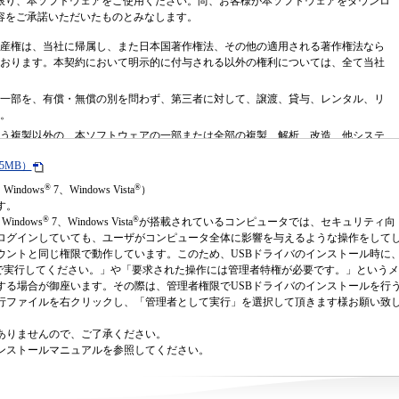
限り、本ソフトウェアをご使用ください。尚、お客様が本ソフトウェアをダウンロ
容をご承諾いただいたものとみなします。
産権は、当社に帰属し、また日本国著作権法、その他の適用される著作権法なら
おります。本契約において明示的に付与される以外の権利については、全て当社
一部を、有償・無償の別を問わず、第三者に対して、譲渡、貸与、レンタル、リ
。
う複製以外の、本ソフトウェアの一部または全部の複製、解析、改造、他システ
75MB）
関連資料の内容を将来予告なしに変更することがあります。
®
®
Windows
7、Windows Vista
）
、お客様に提供されるものです。当社は、本プログラムに関し、明示または黙示
す。
に商品性、特定の目的に対する適合性または第三者の権利を侵害しない旨の保証
®
®
Windows
7、Windows Vista
が搭載されているコンピュータでは、セキュリティ向
のインストールまたは使用に関連してお客様に直接的または間接的に発生する一
ログインしていても、ユーザがコンピュータ全体に影響を与えるような操作をして
ウェアの破損、不具合等を含む。また、通常損害、特別損害、結果損害を問わな
ウントと同じ権限で動作しています。このため、USBドライバのインストール時に
について当社は一切責任を負担いたしません。本項はお客様の法律上の権利行使
ーザーで実行してください。」や「要求された操作には管理者特権が必要です。」というメ
ログラムに欠陥が発見された場合には、お客様の負担により必要な修正を行なう
する場合が御座います。その際は、管理者権限でUSBドライバのインストールを行
なるサービス、修理または補修にかかる一切の費用の負担を致しません。
行ファイルを右クリックし、「管理者として実行」を選択して頂きます様お願い致
十分理解しており、本契約に定める規定に従うことを了承し、また、本ソフトウ
れた口頭、書面またはその他の手段によるいかなる合意事項に代わり、本契約が
ありませんので、ご了承ください。
あることに同意します。当社の正当に権限がある代表者が署名した書面による明
ンストールマニュアルを参照してください。
かなる変更も当社に対して効力を有しないものとします。本契約は、お客様が本
れるものとし、この場合、お客様は本ソフトウェア及び全ての複製物、改変物ま
分を破棄するものとします。